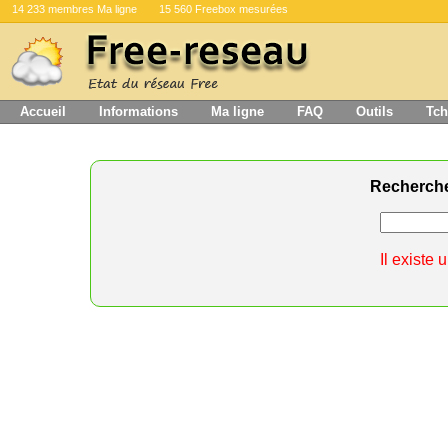
14 233 membres Ma ligne
15 560 Freebox mesurées
Accueil
Informations
Ma ligne
FAQ
Outils
Tch
Recherch
Il existe