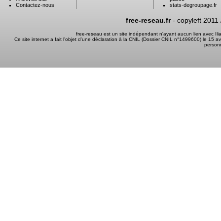
Contactez-nous
stats-degroupage.fr
free-reseau.fr
- copyleft 2011
free-reseau est un site indépendant n'ayant aucun lien avec I
Ce site internet a fait l'objet d'une déclaration à la CNIL (Dossier CNIL n°1499600) le 15 a
person