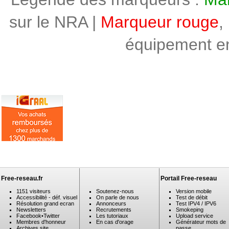
sur le NRA |
Marqueur rouge
,
équipement en 
Free-reseau.fr
Portail Free-reseau
1151 visiteurs
Soutenez-nous
Version mobile
Accessibilité - déf. visuel
On parle de nous
Test de débit
Résolution grand ecran
Annonceurs
Test IPV4 / IPV6
Newsletters
Recrutements
Smokeping
Facebook
•
Twitter
Les tutoriaux
Upload service
Membres d'honneur
En cas d'orage
Générateur mots de
Archives site
passe