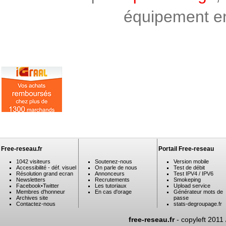
équipement en 
Free-reseau.fr
Portail Free-reseau
1042 visiteurs
Soutenez-nous
Version mobile
Accessibilité - déf. visuel
On parle de nous
Test de débit
Résolution grand ecran
Annonceurs
Test IPV4 / IPV6
Newsletters
Recrutements
Smokeping
Facebook
•
Twitter
Les tutoriaux
Upload service
Membres d'honneur
En cas d'orage
Générateur mots de
Archives site
passe
Contactez-nous
stats-degroupage.fr
free-reseau.fr
- copyleft 2011