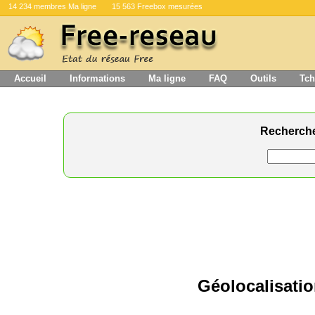
14 234 membres Ma ligne
15 563 Freebox mesurées
Accueil
Informations
Ma ligne
FAQ
Outils
Tch
Recherch
Géolocalisatio