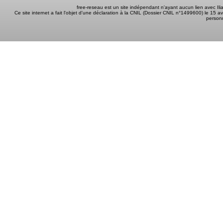
free-reseau est un site indépendant n'ayant aucun lien avec I
Ce site internet a fait l'objet d'une déclaration à la CNIL (Dossier CNIL n°1499600) le 15 a
person