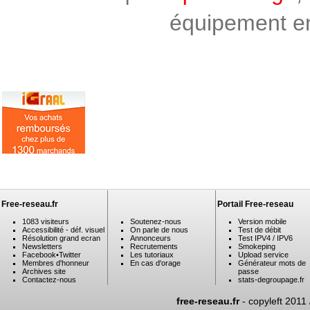
équipement en 
Free-reseau.fr
Portail Free-reseau
1083 visiteurs
Soutenez-nous
Version mobile
Accessibilité - déf. visuel
On parle de nous
Test de débit
Résolution grand ecran
Annonceurs
Test IPV4 / IPV6
Newsletters
Recrutements
Smokeping
Facebook
•
Twitter
Les tutoriaux
Upload service
Membres d'honneur
En cas d'orage
Générateur mots de
Archives site
passe
Contactez-nous
stats-degroupage.fr
free-reseau.fr
- copyleft 2011