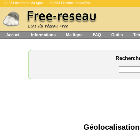
14 234 membres Ma ligne
15 563 Freebox mesurées
Accueil
Informations
Ma ligne
FAQ
Outils
Tch
Recherch
Géolocalisation