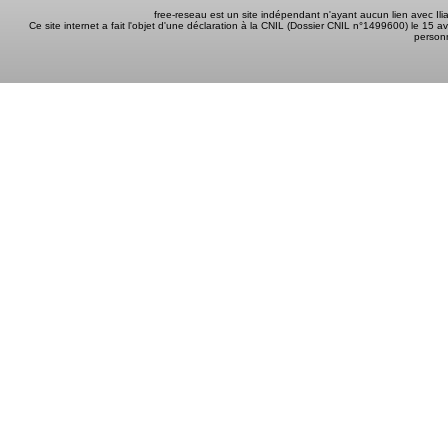
free-reseau est un site indépendant n'ayant aucun lien avec I
Ce site internet a fait l'objet d'une déclaration à la CNIL (Dossier CNIL n°1499600) le 15 a
person