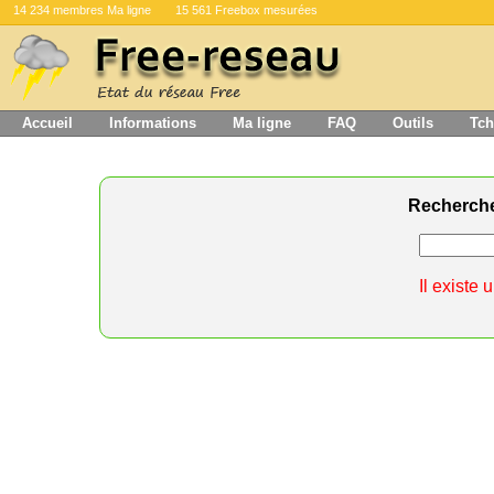
14 234 membres Ma ligne
15 561 Freebox mesurées
Accueil
Informations
Ma ligne
FAQ
Outils
Tch
Recherch
Il existe