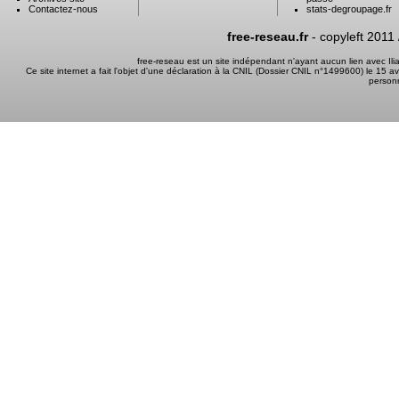
Contactez-nous
stats-degroupage.fr
free-reseau.fr
- copyleft 2011
free-reseau est un site indépendant n'ayant aucun lien avec I
Ce site internet a fait l'objet d'une déclaration à la CNIL (Dossier CNIL n°1499600) le 15 a
person