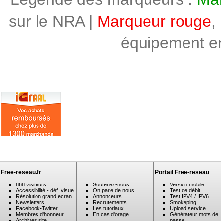
sur le NRA |
Marqueur rouge
,
équipement en 
Free-reseau.fr
Portail Free-reseau
868 visiteurs
Soutenez-nous
Version mobile
Accessibilité - déf. visuel
On parle de nous
Test de débit
Résolution grand ecran
Annonceurs
Test IPV4 / IPV6
Newsletters
Recrutements
Smokeping
Facebook
•
Twitter
Les tutoriaux
Upload service
Membres d'honneur
En cas d'orage
Générateur mots de
Archives site
passe