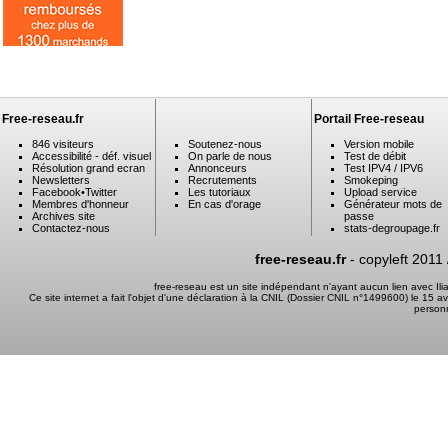
Free-reseau.fr
Portail Free-reseau
846 visiteurs
Soutenez-nous
Version mobile
Accessibilité - déf. visuel
On parle de nous
Test de débit
Résolution grand ecran
Annonceurs
Test IPV4 / IPV6
Newsletters
Recrutements
Smokeping
Facebook
•
Twitter
Les tutoriaux
Upload service
Membres d'honneur
En cas d'orage
Générateur mots de
Archives site
passe
Contactez-nous
stats-degroupage.fr
free-reseau.fr
- copyleft 2011
free-reseau est un site indépendant n'ayant aucun lien avec I
Ce site internet a fait l'objet d'une déclaration à la CNIL (Dossier CNIL n°1499600) le 15 a
person