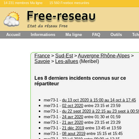
14 231 membres Ma ligne
15 560 Freebox mesurées
Accueil
Informations
Ma ligne
FAQ
Outils
Tch
France
>
Sud-Est
>
Auvergne Rhône-Alpes
>
Savoie
>
Les-allues
(Meribel)
Les 8 derniers incidents connus sur ce
répartiteur
mer73-1 -
du 13 oct 2020 à 15:00 au 14 oct à 17:45
mer73-1 -
02 oct 2020
entre 23:15 et 23:59
mer73-1 -
du 22 sept 2020 à 22:15 au 23 sept à 00:5
mer73-1 -
24 avr 2020
entre 01:30 et 01:59
mer73-1 -
21 avr 2020
entre 23:15 et 23:29
mer73-1 -
21 déc 2019
entre 13:45 et 13:59
mer73-1 -
08 aout 2019
entre 15:15 et 15:45