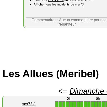
mer73-1 -
22 juil 2019
entre 09:00 et 12:15
Afficher tous les incidents de mer73
Commentaires : Aucun commentaire pour ce
répartiteur ...
Les Allues (Meribel)
<=
Dimanche 
2h
6h
1
1
1
1
1
1
1
1
1
1
1
1
1
1
mer73-1