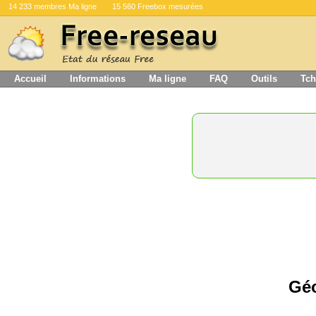
14 233 membres Ma ligne
15 560 Freebox mesurées
Accueil
Informations
Ma ligne
FAQ
Outils
Tch
Géo