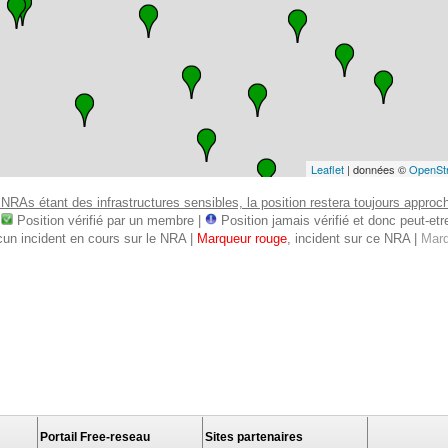
Leaflet
| données ©
OpenSt
 NRAs étant des infrastructures sensibles, la position restera toujours approcha
:
Position vérifié par un membre |
Position jamais vérifié et donc peut-etre 
cun incident en cours sur le NRA |
Marqueur rouge
, incident sur ce NRA |
Marq
Portail Free-reseau
Sites partenaires