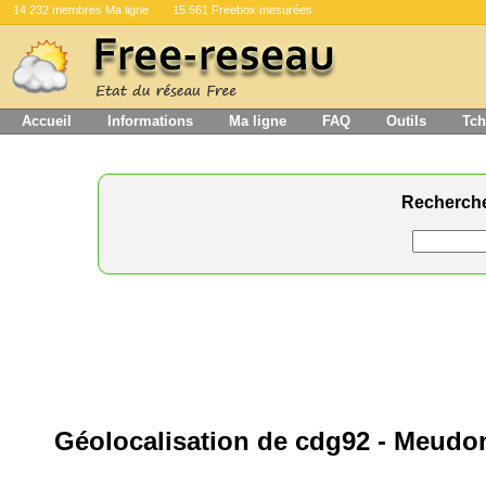
14 232 membres Ma ligne
15 561 Freebox mesurées
Accueil
Informations
Ma ligne
FAQ
Outils
Tch
Recherch
Géolocalisation de cdg92 - Meudo