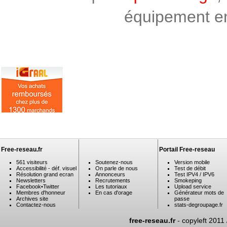
équipement en 
Free-reseau.fr
Portail Free-reseau
561 visiteurs
Soutenez-nous
Version mobile
Accessibilité - déf. visuel
On parle de nous
Test de débit
Résolution grand ecran
Annonceurs
Test IPV4 / IPV6
Newsletters
Recrutements
Smokeping
Facebook
•
Twitter
Les tutoriaux
Upload service
Membres d'honneur
En cas d'orage
Générateur mots de
Archives site
passe
Contactez-nous
stats-degroupage.fr
free-reseau.fr
- copyleft 2011