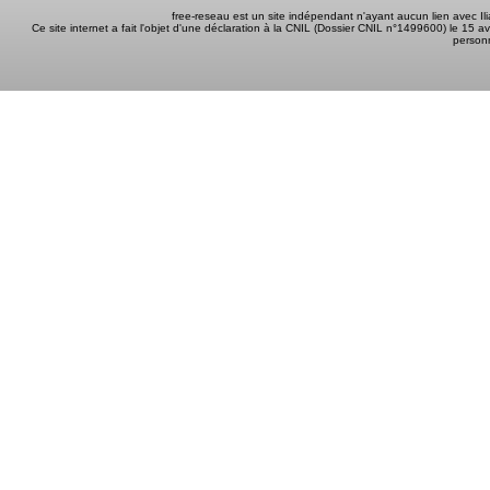
free-reseau est un site indépendant n'ayant aucun lien avec I
Ce site internet a fait l'objet d'une déclaration à la CNIL (Dossier CNIL n°1499600) le 15 a
person