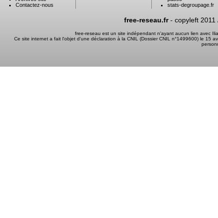
Contactez-nous
stats-degroupage.fr
free-reseau.fr
- copyleft 2011
free-reseau est un site indépendant n'ayant aucun lien avec I
Ce site internet a fait l'objet d'une déclaration à la CNIL (Dossier CNIL n°1499600) le 15 a
person