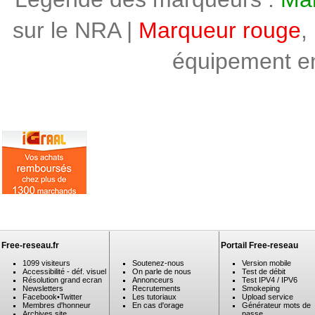
sur le NRA |
Marqueur rouge
,
équipement en 
Free-reseau.fr
Portail Free-reseau
1099 visiteurs
Soutenez-nous
Version mobile
Accessibilité - déf. visuel
On parle de nous
Test de débit
Résolution grand ecran
Annonceurs
Test IPV4 / IPV6
Newsletters
Recrutements
Smokeping
Facebook
•
Twitter
Les tutoriaux
Upload service
Membres d'honneur
En cas d'orage
Générateur mots de
Archives site
passe