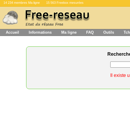
14 234 membres Ma ligne
15 563 Freebox mesurées
Accueil
Informations
Ma ligne
FAQ
Outils
Tch
Recherch
Il existe