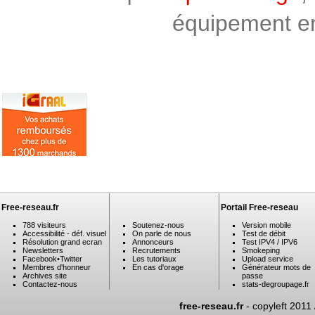
équipement en 
Free-reseau.fr
Portail Free-reseau
788 visiteurs
Soutenez-nous
Version mobile
Accessibilité - déf. visuel
On parle de nous
Test de débit
Résolution grand ecran
Annonceurs
Test IPV4 / IPV6
Newsletters
Recrutements
Smokeping
Facebook
•
Twitter
Les tutoriaux
Upload service
Membres d'honneur
En cas d'orage
Générateur mots de
Archives site
passe
Contactez-nous
stats-degroupage.fr
free-reseau.fr
- copyleft 2011