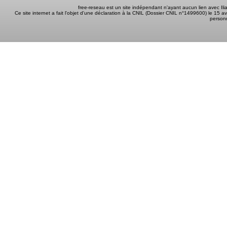
free-reseau est un site indépendant n'ayant aucun lien avec I
Ce site internet a fait l'objet d'une déclaration à la CNIL (Dossier CNIL n°1499600) le 15 a
person