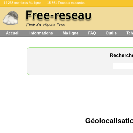
14 233 membres Ma ligne
15 561 Freebox mesurées
Accueil
Informations
Ma ligne
FAQ
Outils
Tch
Recherch
Géolocalisati