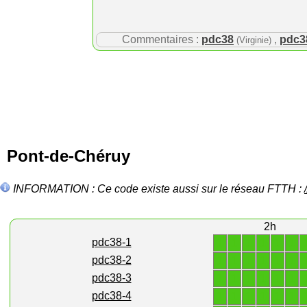
Commentaires :
pdc38
,
pdc3
(Virginie)
Pont-de-Chéruy
INFORMATION : Ce code existe aussi sur le réseau FTTH :
2h
1
1
1
1
1
1
pdc38-1
1
1
1
1
1
1
pdc38-2
1
1
1
1
1
1
pdc38-3
1
1
1
1
1
1
pdc38-4