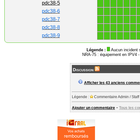
1
1
1
1
1
1
pdc38-5
1
1
1
1
1
1
pdc38-6
1
1
1
1
1
1
pdc38-7
1
1
1
1
1
1
pdc38-8
1
1
1
1
1
1
pdc38-9
Légende :
Aucun incident 
NRA-75 : équipement en IPV4 
Discussion
Afficher les 43 anciens comme
Légende :
Commentaire Admin / Staff
-
Ajouter un commentaire
Tous les c