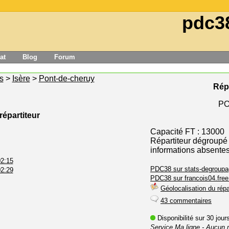
pdc3
at
Blog
Forum
s
>
Isère
>
Pont-de-cheruy
Rép
PO
répartiteur
Capacité FT : 13000
Répartiteur dégroupé
informations absente
02:15
PDC38 sur stats-degroupa
02:29
PDC38 sur francois04.free.
Géolocalisation du répa
43 commentaires
Disponibilité sur 30 jou
Service Ma ligne
- Aucun 