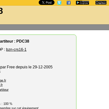
8
artiteur : PDC38
P :
bzn-crs16-1
 par Free depuis le 29-12-2005
s
ge.fr
fr
rtiteur
rs : 100 %
membre sur cet équipement.