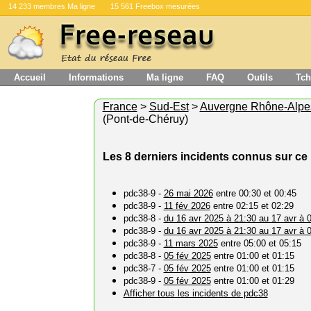
14 233 membres Ma ligne
15 561 Freebox mesurées
Accueil
Informations
Ma ligne
FAQ
Outils
Tch
France
>
Sud-Est
>
Auvergne Rhône-Alpe
(Pont-de-Chéruy)
Les 8 derniers incidents connus sur ce 
pdc38-9 -
26 mai 2026
entre 00:30 et 00:45
pdc38-9 -
11 fév 2026
entre 02:15 et 02:29
pdc38-8 -
du 16 avr 2025 à 21:30 au 17 avr à 
pdc38-9 -
du 16 avr 2025 à 21:30 au 17 avr à 
pdc38-9 -
11 mars 2025
entre 05:00 et 05:15
pdc38-8 -
05 fév 2025
entre 01:00 et 01:15
pdc38-7 -
05 fév 2025
entre 01:00 et 01:15
pdc38-9 -
05 fév 2025
entre 01:00 et 01:29
Afficher tous les incidents de pdc38