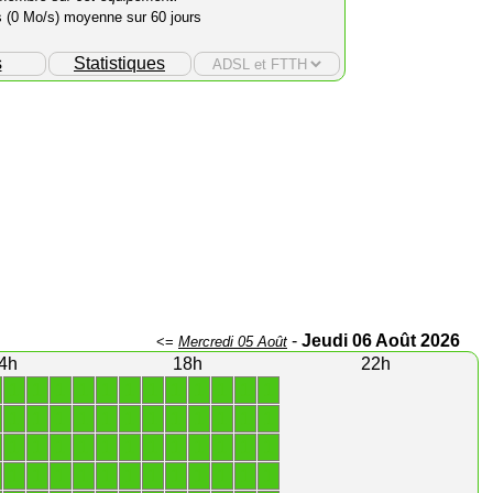
s (0 Mo/s) moyenne sur 60 jours
s
Statistiques
-
Jeudi 06 Août 2026
<=
Mercredi 05 Août
4h
18h
22h
1
1
1
1
1
1
1
1
1
1
1
1
1
1
1
1
1
1
1
1
1
1
1
1
1
1
1
1
1
1
1
1
1
1
1
1
1
1
1
1
1
1
1
1
1
1
1
1