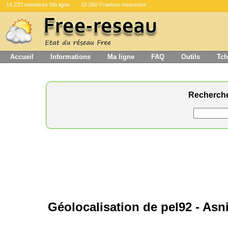
14 233 membres Ma ligne
15 560 Freebox mesurées
Accueil
Informations
Ma ligne
FAQ
Outils
Tch
Recherch
Géolocalisation de pel92 - Asn