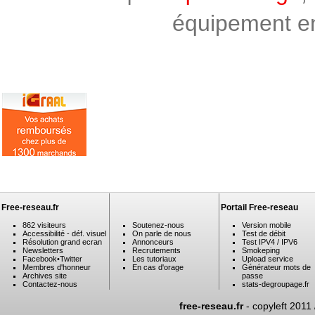
équipement en 
Free-reseau.fr
Portail Free-reseau
862 visiteurs
Soutenez-nous
Version mobile
Accessibilité - déf. visuel
On parle de nous
Test de débit
Résolution grand ecran
Annonceurs
Test IPV4 / IPV6
Newsletters
Recrutements
Smokeping
Facebook
•
Twitter
Les tutoriaux
Upload service
Membres d'honneur
En cas d'orage
Générateur mots de
Archives site
passe
Contactez-nous
stats-degroupage.fr
free-reseau.fr
- copyleft 2011