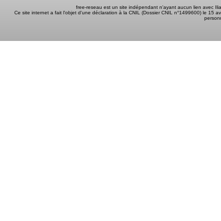
free-reseau est un site indépendant n'ayant aucun lien avec I
Ce site internet a fait l'objet d'une déclaration à la CNIL (Dossier CNIL n°1499600) le 15 a
person