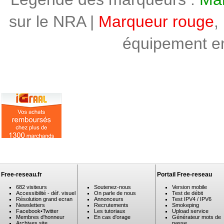
sur le NRA |
Marqueur rouge
,
équipement en 
Free-reseau.fr
Portail Free-reseau
682 visiteurs
Soutenez-nous
Version mobile
Accessibilité - déf. visuel
On parle de nous
Test de débit
Résolution grand ecran
Annonceurs
Test IPV4 / IPV6
Newsletters
Recrutements
Smokeping
Facebook
•
Twitter
Les tutoriaux
Upload service
Membres d'honneur
En cas d'orage
Générateur mots de
Archives site
passe