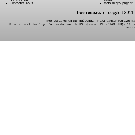
Contactez-nous
stats-degroupage.fr
free-reseau.fr
- copyleft 2011
free-reseau est un site indépendant n'ayant aucun lien avec I
Ce site internet a fait l'objet d'une déclaration à la CNIL (Dossier CNIL n°1499600) le 15 a
person