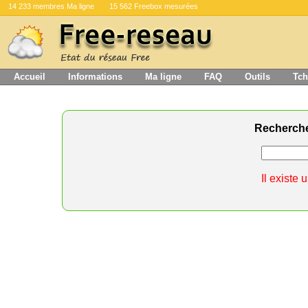
14 233 membres Ma ligne
15 562 Freebox mesurées
Accueil
Informations
Ma ligne
FAQ
Outils
Tch
Recherch
Il existe