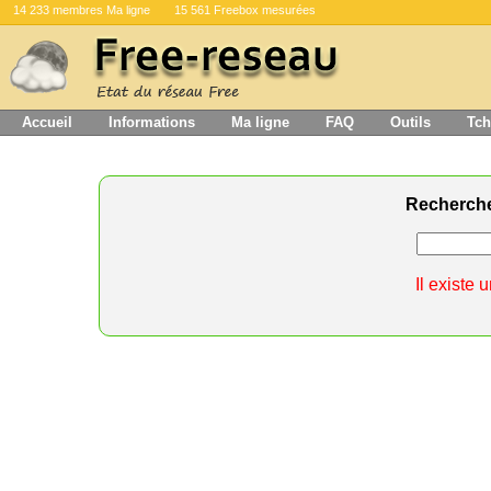
14 233 membres Ma ligne
15 561 Freebox mesurées
Accueil
Informations
Ma ligne
FAQ
Outils
Tch
Recherch
Il existe