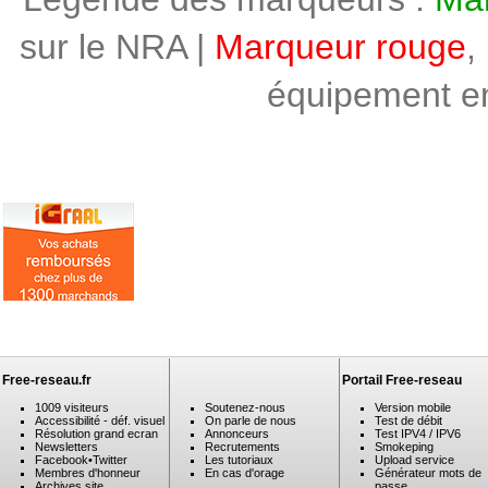
sur le NRA |
Marqueur rouge
,
équipement en 
Free-reseau.fr
Portail Free-reseau
1009 visiteurs
Soutenez-nous
Version mobile
Accessibilité - déf. visuel
On parle de nous
Test de débit
Résolution grand ecran
Annonceurs
Test IPV4 / IPV6
Newsletters
Recrutements
Smokeping
Facebook
•
Twitter
Les tutoriaux
Upload service
Membres d'honneur
En cas d'orage
Générateur mots de
Archives site
passe