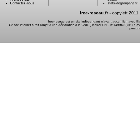
Contactez-nous
stats-degroupage.fr
free-reseau.fr
- copyleft 2011
free-reseau est un site indépendant n'ayant aucun lien avec I
Ce site internet a fait l'objet d'une déclaration à la CNIL (Dossier CNIL n°1499600) le 15 a
person