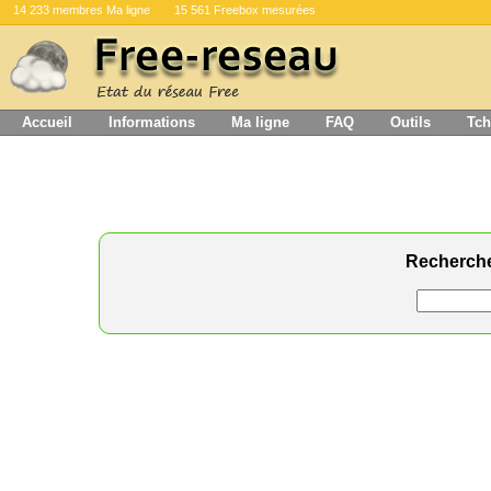
14 233 membres Ma ligne
15 561 Freebox mesurées
Accueil
Informations
Ma ligne
FAQ
Outils
Tch
Recherch