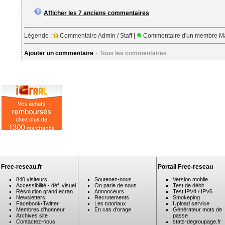
Afficher les 7 anciens commentaires
Légende :
Commentaire Admin / Staff |
Commentaire d'un membre Ma
-
Ajouter un commentaire
Tous les commentaires
Free-reseau.fr
Portail Free-reseau
840 visiteurs
Soutenez-nous
Version mobile
Accessibilité - déf. visuel
On parle de nous
Test de débit
Résolution grand ecran
Annonceurs
Test IPV4 / IPV6
Newsletters
Recrutements
Smokeping
Facebook
•
Twitter
Les tutoriaux
Upload service
Membres d'honneur
En cas d'orage
Générateur mots de
Archives site
passe
Contactez-nous
stats-degroupage.fr