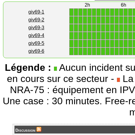
2h
6h
1
1
1
1
1
1
1
1
1
1
1
1
1
1
giv69-1
1
1
1
1
1
1
1
1
1
1
1
1
1
1
giv69-2
1
1
1
1
1
1
1
1
1
1
1
1
1
1
giv69-3
1
1
1
1
1
1
1
1
1
1
1
1
1
1
giv69-4
1
1
1
1
1
1
1
1
1
1
1
1
1
1
giv69-5
1
1
1
1
1
1
1
1
1
1
1
1
1
1
giv69-6
Légende :
Aucun incident su
en cours sur ce secteur -
La 
NRA-75 : équipement en IPV
Une case : 30 minutes. Free-r
m
Discussion