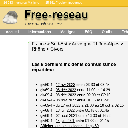
14 233 membres Ma ligne
15 561 Freebox mesurées
Accueil
Informations
Ma ligne
FAQ
Outils
Tch
France
>
Sud-Est
>
Auvergne Rhône-Alpes
>
Rhône
>
Givors
Les 8 derniers incidents connus sur ce
répartiteur
giv69-4 -
12 avr 2023
entre 03:30 et 08:45
giv69-4 -
08 déc 2022
entre 11:00 et 14:29
giv69-4 -
08 déc 2022
entre 02:00 et 02:15
giv69-4 -
08 nov 2022
entre 01:15 et 02:45
giv69-4 -
du 17 oct 2022 à 21:00 au 18 oct à 02:15
giv69-4 -
13 juil 2022
entre 00:45 et 01:45
giv69-4 -
02 aout 2021
entre 13:00 et 16:59
giv69-4 -
14 juil 2021
entre 01:00 et 01:15
Afficher tous les incidents de giv69