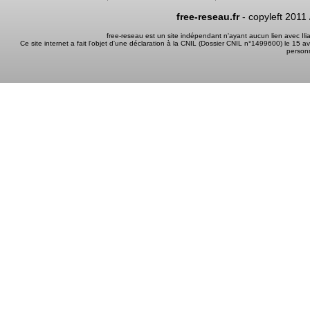
free-reseau.fr
- copyleft 2011
free-reseau est un site indépendant n'ayant aucun lien avec I
Ce site internet a fait l'objet d'une déclaration à la CNIL (Dossier CNIL n°1499600) le 15 a
person