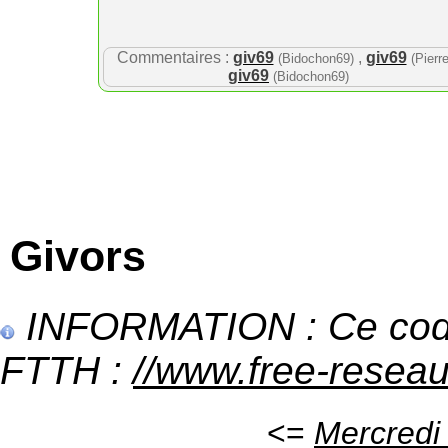
Commentaires :
giv69
,
giv69
(Bidochon69)
(Pierre
giv69
(Bidochon69)
Givors
INFORMATION : Ce code 
FTTH :
//www.free-reseau.
<=
Mercredi