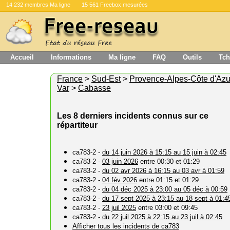
14 232 membres Ma ligne
15 561 Freebox mesurées
Accueil
Informations
Ma ligne
FAQ
Outils
Tch
France
>
Sud-Est
>
Provence-Alpes-Côte d'Azu
Var
>
Cabasse
Les 8 derniers incidents connus sur ce
répartiteur
ca783-2 -
du 14 juin 2026 à 15:15 au 15 juin à 02:45
ca783-2 -
03 juin 2026
entre 00:30 et 01:29
ca783-2 -
du 02 avr 2026 à 16:15 au 03 avr à 01:59
ca783-2 -
04 fév 2026
entre 01:15 et 01:29
ca783-2 -
du 04 déc 2025 à 23:00 au 05 déc à 00:59
ca783-2 -
du 17 sept 2025 à 23:15 au 18 sept à 01:4
ca783-2 -
23 juil 2025
entre 03:00 et 09:45
ca783-2 -
du 22 juil 2025 à 22:15 au 23 juil à 02:45
Afficher tous les incidents de ca783