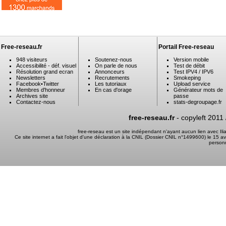
Free-reseau.fr
Portail Free-reseau
948 visiteurs
Soutenez-nous
Version mobile
Accessibilité - déf. visuel
On parle de nous
Test de débit
Résolution grand ecran
Annonceurs
Test IPV4 / IPV6
Newsletters
Recrutements
Smokeping
Facebook
•
Twitter
Les tutoriaux
Upload service
Membres d'honneur
En cas d'orage
Générateur mots de
Archives site
passe
Contactez-nous
stats-degroupage.fr
free-reseau.fr
- copyleft 2011
free-reseau est un site indépendant n'ayant aucun lien avec I
Ce site internet a fait l'objet d'une déclaration à la CNIL (Dossier CNIL n°1499600) le 15 a
person