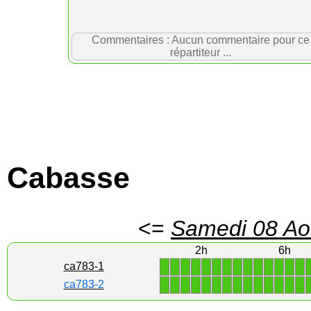
Commentaires : Aucun commentaire pour ce
répartiteur ...
Cabasse
<=
Samedi 08 Ao
2h
6h
1
1
1
1
1
1
1
1
1
1
1
1
1
1
ca783-1
1
1
1
1
1
1
1
1
1
1
1
1
1
1
ca783-2