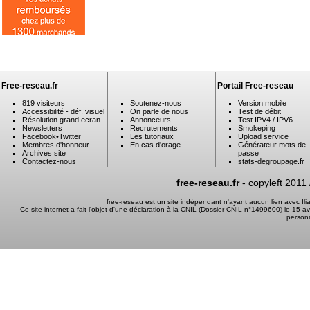
Free-reseau.fr
Portail Free-reseau
819 visiteurs
Soutenez-nous
Version mobile
Accessibilité - déf. visuel
On parle de nous
Test de débit
Résolution grand ecran
Annonceurs
Test IPV4 / IPV6
Newsletters
Recrutements
Smokeping
Facebook
•
Twitter
Les tutoriaux
Upload service
Membres d'honneur
En cas d'orage
Générateur mots de
Archives site
passe
Contactez-nous
stats-degroupage.fr
free-reseau.fr
- copyleft 2011
free-reseau est un site indépendant n'ayant aucun lien avec I
Ce site internet a fait l'objet d'une déclaration à la CNIL (Dossier CNIL n°1499600) le 15 a
person