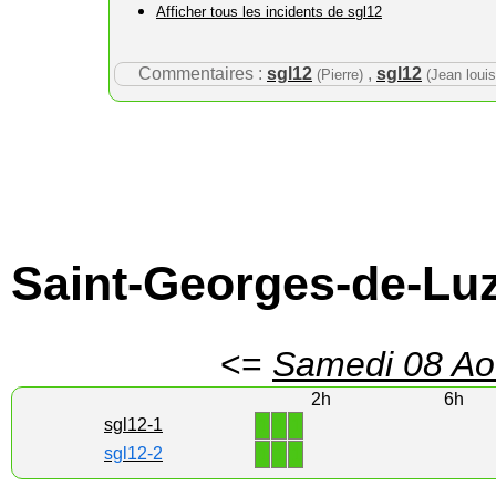
Afficher tous les incidents de sgl12
Commentaires :
sgl12
,
sgl12
(Pierre)
(Jean louis
Saint-Georges-de-Lu
<=
Samedi 08 Ao
2h
6h
1
1
1
sgl12-1
1
1
1
sgl12-2