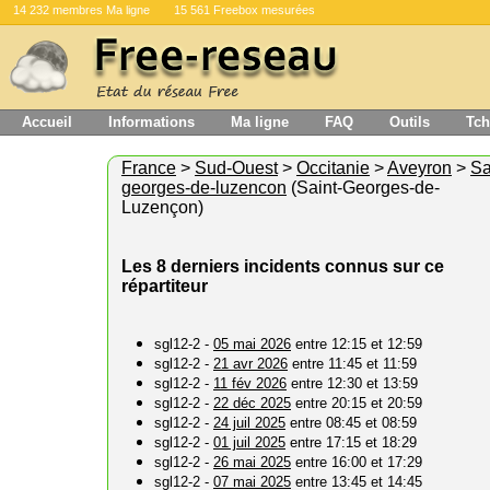
14 232 membres Ma ligne
15 561 Freebox mesurées
Accueil
Informations
Ma ligne
FAQ
Outils
Tch
France
>
Sud-Ouest
>
Occitanie
>
Aveyron
>
Sa
georges-de-luzencon
(Saint-Georges-de-
Luzençon)
Les 8 derniers incidents connus sur ce
répartiteur
sgl12-2 -
05 mai 2026
entre 12:15 et 12:59
sgl12-2 -
21 avr 2026
entre 11:45 et 11:59
sgl12-2 -
11 fév 2026
entre 12:30 et 13:59
sgl12-2 -
22 déc 2025
entre 20:15 et 20:59
sgl12-2 -
24 juil 2025
entre 08:45 et 08:59
sgl12-2 -
01 juil 2025
entre 17:15 et 18:29
sgl12-2 -
26 mai 2025
entre 16:00 et 17:29
sgl12-2 -
07 mai 2025
entre 13:45 et 14:45