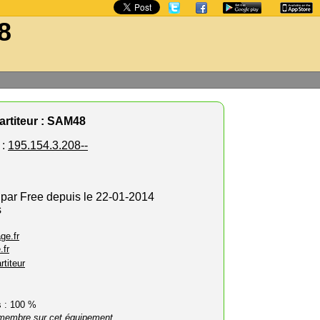
8
rtiteur : SAM48
 :
195.154.3.208--
 par Free depuis le 22-01-2014
s
ge.fr
.fr
rtiteur
rs : 100 %
membre sur cet équipement.