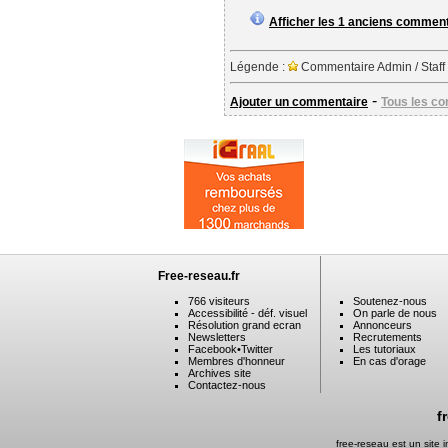
Afficher les 1 anciens commen
Légende :
Commentaire Admin / Staff
-
Ajouter un commentaire
Tous les c
Free-reseau.fr
766 visiteurs
Soutenez-nous
Accessibilité - déf. visuel
On parle de nous
Résolution grand ecran
Annonceurs
Newsletters
Recrutements
Facebook
•
Twitter
Les tutoriaux
Membres d'honneur
En cas d'orage
Archives site
Contactez-nous
f
free-reseau est un site