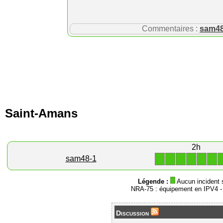
Commentaires :
sam4
Saint-Amans
2h
1
1
1
1
1
1
sam48-1
Légende :
Aucun incident 
NRA-75 : équipement en IPV4 
Discussion