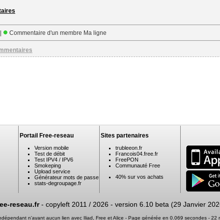
taires
 |
Commentaire d'un membre Ma ligne
ommentaires
Portail Free-reseau
Sites partenaires
Version mobile
trubleeon.fr
Test de débit
Francois04.free.fr
Test IPV4 / IPV6
FreePON
Smokeping
Communauté Free
Upload service
40% sur vos achats
Générateur mots de passe
stats-degroupage.fr
ree-reseau.fr
- copyleft 2011 / 2026 -
version 6.10 beta (29 Janvier 202
 indépendant n'ayant aucun lien avec Iliad, Free et Alice - Page générée en 0.069 secondes - 2