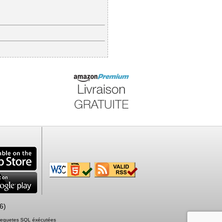
6)
2 requetes SQL éxécutées