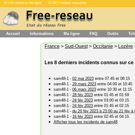
14 234 membres Ma ligne
15 563 Freebox mesurées
Accueil
Informations
Ma ligne
FAQ
Outils
Tch
France
>
Sud-Ouest
>
Occitanie
>
Lozère
Les 8 derniers incidents connus sur ce 
sam48-1 -
02 mai 2023
entre 07:45 et 08:15
sam48-1 -
29 mars 2023
entre 04:00 et 10:45
sam48-1 -
06 mars 2023
entre 10:30 et 11:15
sam48-1 -
28 fév 2023
entre 01:45 et 01:59
sam48-1 -
24 fév 2023
entre 03:00 et 03:15
sam48-1 -
24 fév 2023
entre 01:45 et 02:15
sam48-1 -
du 20 fév 2023 à 23:00 au 21 fév à 
sam48-1 -
16 fév 2023
entre 02:45 et 04:15
Afficher tous les incidents de sam48