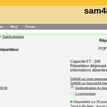
sam4
at
Blog
Forum
>
Saint-amans
Répa
POP
répartiteur
Capacité FT : 200
Répartiteur dégroupé
informations absente
SAM48 sur stats-degroupa
SAM48 sur francois04.free
00:59
Géolocalisation du répa
1 commentaire
Disponibilité sur 30 jou
Service Ma ligne
- Aucun 