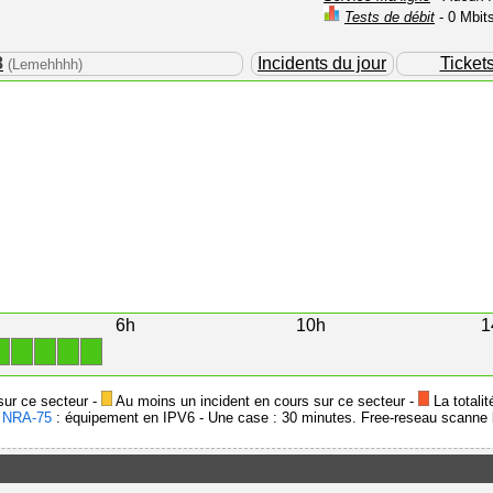
Tests de débit
- 0 Mbit
8
Incidents du jour
Ticket
(Lemehhhh)
6h
10h
1
1
1
1
1
1
sur ce secteur -
Au moins un incident en cours sur ce secteur -
La totalit
-
NRA-75
: équipement en IPV6 - Une case : 30 minutes. Free-reseau scanne l