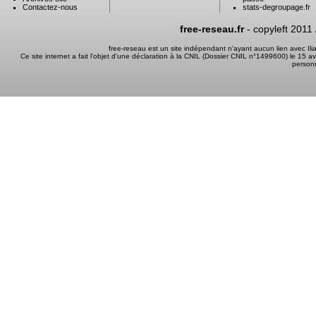
Contactez-nous
stats-degroupage.fr
free-reseau.fr
- copyleft 2011
free-reseau est un site indépendant n'ayant aucun lien avec I
Ce site internet a fait l'objet d'une déclaration à la CNIL (Dossier CNIL n°1499600) le 15 a
person