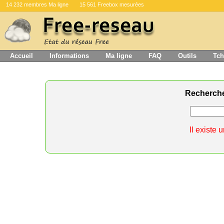
14 232 membres Ma ligne
15 561 Freebox mesurées
Accueil
Informations
Ma ligne
FAQ
Outils
Tch
Recherch
Il existe