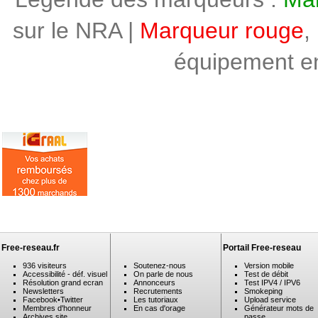
sur le NRA |
Marqueur rouge
,
équipement en 
Free-reseau.fr
Portail Free-reseau
936 visiteurs
Soutenez-nous
Version mobile
Accessibilité - déf. visuel
On parle de nous
Test de débit
Résolution grand ecran
Annonceurs
Test IPV4 / IPV6
Newsletters
Recrutements
Smokeping
Facebook
•
Twitter
Les tutoriaux
Upload service
Membres d'honneur
En cas d'orage
Générateur mots de
Archives site
passe