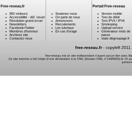
Free-reseau.fr
Portail Free-reseau
882 visiteurs
Soutenez-nous
Version mobile
Accessibilité - déf. visuel
On parle de nous
Test de débit
Résolution grand ecran
Annonceurs
Test IPV4 / IPV6
Newsletters
Recrutements
Smokeping
Facebook
•
Twitter
Les tutoriaux
Upload service
Membres d'honneur
En cas d'orage
Générateur mots de
Archives site
passe
Contactez-nous
stats-degroupage.fr
free-reseau.fr
- copyleft 2011
free-reseau est un site indépendant n'ayant aucun lien avec I
Ce site internet a fait l'objet d'une déclaration à la CNIL (Dossier CNIL n°1499600) le 15 a
person