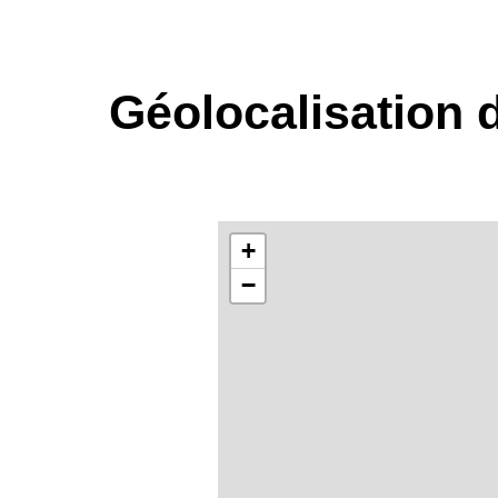
Géolocalisation d
+
−