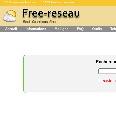
14 234 membres Ma ligne
15 563 Freebox mesurées
Accueil
Informations
Ma ligne
FAQ
Outils
Tch
Recherch
Il existe