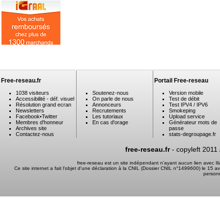
Free-reseau.fr
Portail Free-reseau
1038 visiteurs
Soutenez-nous
Version mobile
Accessibilité - déf. visuel
On parle de nous
Test de débit
Résolution grand ecran
Annonceurs
Test IPV4 / IPV6
Newsletters
Recrutements
Smokeping
Facebook
•
Twitter
Les tutoriaux
Upload service
Membres d'honneur
En cas d'orage
Générateur mots de
Archives site
passe
Contactez-nous
stats-degroupage.fr
free-reseau.fr
- copyleft 2011
free-reseau est un site indépendant n'ayant aucun lien avec I
Ce site internet a fait l'objet d'une déclaration à la CNIL (Dossier CNIL n°1499600) le 15 a
person