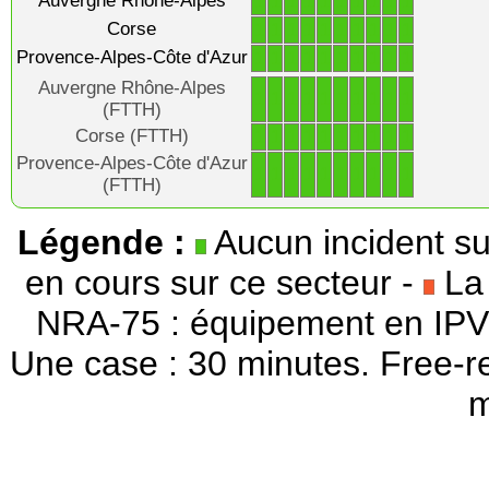
Auvergne Rhône-Alpes
1
1
1
1
1
1
1
1
1
1
Corse
1
1
1
1
1
1
1
1
1
1
Provence-Alpes-Côte d'Azur
1
1
1
1
1
1
1
1
1
1
Auvergne Rhône-Alpes
1
1
1
1
1
1
1
1
1
1
(FTTH)
Corse (FTTH)
1
1
1
1
1
1
1
1
1
1
Provence-Alpes-Côte d'Azur
1
1
1
1
1
1
1
1
1
1
(FTTH)
Légende :
Aucun incident su
en cours sur ce secteur -
La 
NRA-75 : équipement en IPV
Une case : 30 minutes. Free-r
m