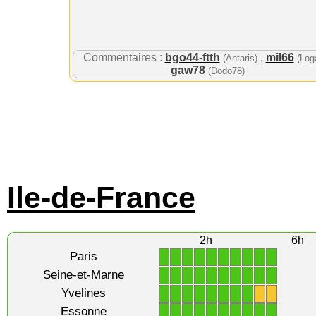
Commentaires :
bgo44-ftth
,
mil66
(Antaris)
(Log
gaw78
(Dodo78)
Ile-de-France
2h
6h
Paris
1
1
1
1
1
1
1
1
1
1
Seine-et-Marne
1
1
1
1
1
1
1
1
1
1
Yvelines
1
1
1
1
1
1
1
1
X
X
Essonne
1
1
1
1
1
1
1
1
1
1