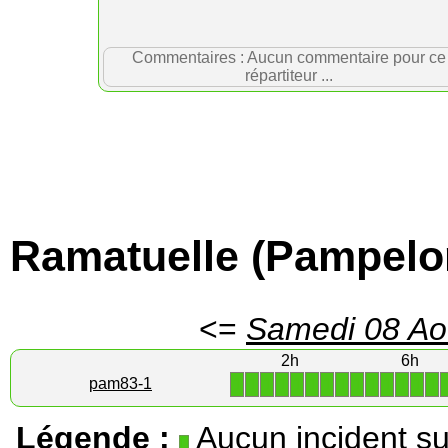
Commentaires : Aucun commentaire pour ce
répartiteur ...
Ramatuelle (Pampelo
<=
Samedi 08 Ao
2h
6h
1
1
1
1
1
1
1
1
1
1
1
1
1
1
pam83-1
Légende :
Aucun incident su