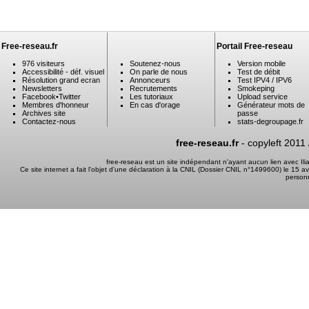
Free-reseau.fr
Portail Free-reseau
976 visiteurs
Soutenez-nous
Version mobile
Accessibilité - déf. visuel
On parle de nous
Test de débit
Résolution grand ecran
Annonceurs
Test IPV4 / IPV6
Newsletters
Recrutements
Smokeping
Facebook
•
Twitter
Les tutoriaux
Upload service
Membres d'honneur
En cas d'orage
Générateur mots de
Archives site
passe
Contactez-nous
stats-degroupage.fr
free-reseau.fr
- copyleft 2011
free-reseau est un site indépendant n'ayant aucun lien avec I
Ce site internet a fait l'objet d'une déclaration à la CNIL (Dossier CNIL n°1499600) le 15 a
person