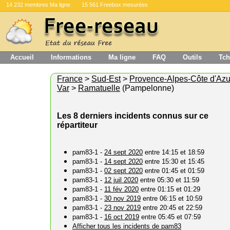
14 232 membres Ma ligne
15 561 Freebox mesurées
Accueil
Informations
Ma ligne
FAQ
Outils
Tch
France
>
Sud-Est
>
Provence-Alpes-Côte d'Azu
Var
>
Ramatuelle
(Pampelonne)
Les 8 derniers incidents connus sur ce
répartiteur
pam83-1 -
24 sept 2020
entre 14:15 et 18:59
pam83-1 -
14 sept 2020
entre 15:30 et 15:45
pam83-1 -
02 sept 2020
entre 01:45 et 01:59
pam83-1 -
12 juil 2020
entre 05:30 et 11:59
pam83-1 -
11 fév 2020
entre 01:15 et 01:29
pam83-1 -
30 nov 2019
entre 06:15 et 10:59
pam83-1 -
23 nov 2019
entre 20:45 et 22:59
pam83-1 -
16 oct 2019
entre 05:45 et 07:59
Afficher tous les incidents de pam83