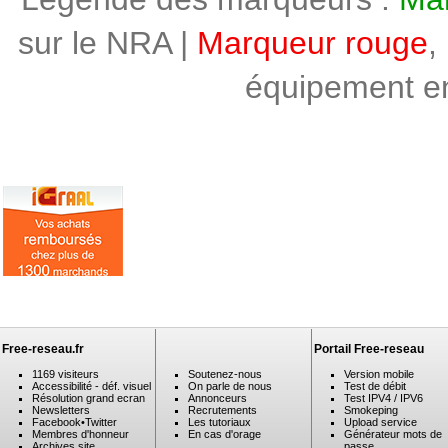
sur le NRA |
Marqueur rouge
,
équipement en 
Free-reseau.fr
Portail Free-reseau
1169 visiteurs
Soutenez-nous
Version mobile
Accessibilité - déf. visuel
On parle de nous
Test de débit
Résolution grand ecran
Annonceurs
Test IPV4 / IPV6
Newsletters
Recrutements
Smokeping
Facebook
•
Twitter
Les tutoriaux
Upload service
Membres d'honneur
En cas d'orage
Générateur mots de
Archives site
passe