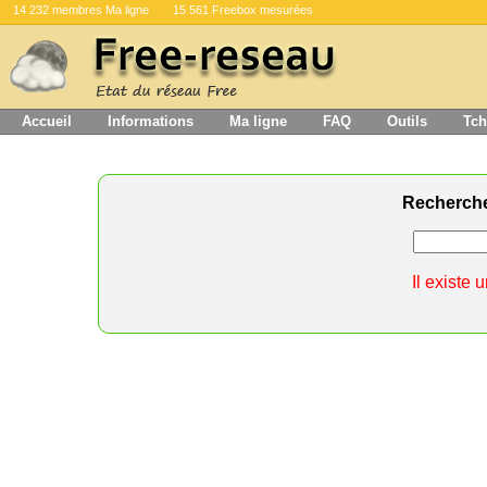
14 232 membres Ma ligne
15 561 Freebox mesurées
Accueil
Informations
Ma ligne
FAQ
Outils
Tch
Recherch
Il existe