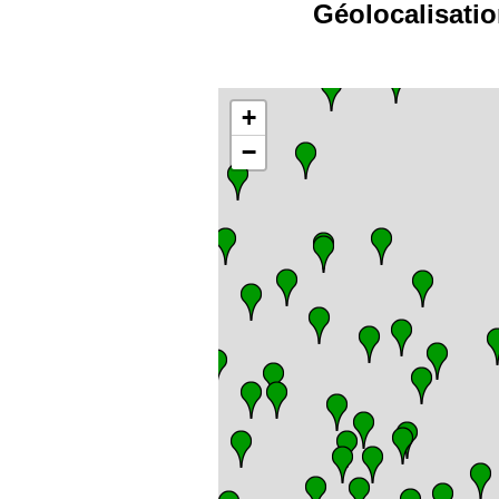
Géolocalisati
+
−