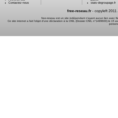
Contactez-nous
stats-degroupage.fr
free-reseau.fr
- copyleft 2011
free-reseau est un site indépendant n'ayant aucun lien avec I
Ce site internet a fait l'objet d'une déclaration à la CNIL (Dossier CNIL n°1499600) le 15 a
person