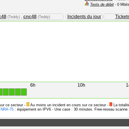
Tests de débit
- 0 Mbit
c48
,
cnc48
Incidents du jour
Ticket
(Teddy)
(Teddy)
6h
10h
1
1
1
1
1
1
sur ce secteur -
Au moins un incident en cours sur ce secteur -
La totalit
-
NRA-75
: équipement en IPV6 - Une case : 30 minutes. Free-reseau scanne l