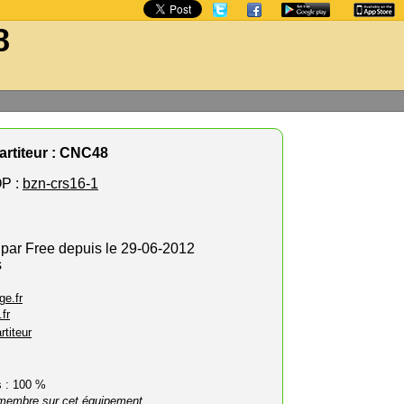
8
rtiteur : CNC48
P :
bzn-crs16-1
 par Free depuis le 29-06-2012
s
ge.fr
fr
rtiteur
rs : 100 %
membre sur cet équipement.