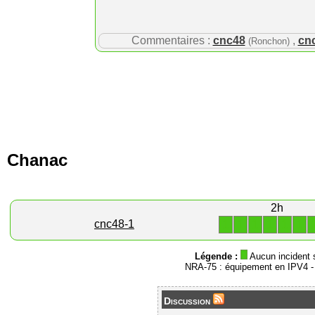
Commentaires :
cnc48
,
cn
(Ronchon)
Chanac
2h
1
1
1
1
1
1
cnc48-1
Légende :
Aucun incident 
NRA-75 : équipement en IPV4 
Discussion