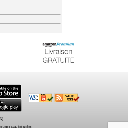
6)
 requetes SQL éxécutées