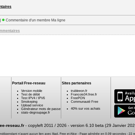
ntaires
 |
Commentaire d'un membre Ma ligne
ommentaires
Portail Free-reseau
Sites partenaires
Version mobile
trubleeon.fr
Test de débit
Francois04.free.fr
Test IPV4 / IPV6
FreePON
Smokeping
Communauté Free
Upload service
40% sur vos achats
Générateur mots de passe
stats-degroupage.fr
ree-reseau.fr
- copyleft 2011 / 2026 -
version 6.10 beta (29 Janvier 202
e indépendant n'ayant aucun lien avec Iliad, Free et Alice - Page générée en 0.09 secondes - 22