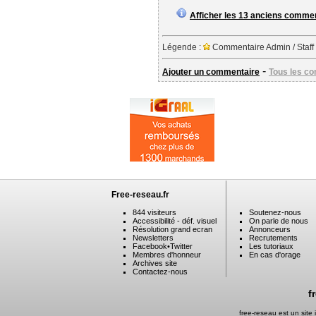
Afficher les 13 anciens comme
Légende :
Commentaire Admin / Staff
-
Ajouter un commentaire
Tous les c
Free-reseau.fr
844 visiteurs
Soutenez-nous
Accessibilité - déf. visuel
On parle de nous
Résolution grand ecran
Annonceurs
Newsletters
Recrutements
Facebook
•
Twitter
Les tutoriaux
Membres d'honneur
En cas d'orage
Archives site
Contactez-nous
f
free-reseau est un sit