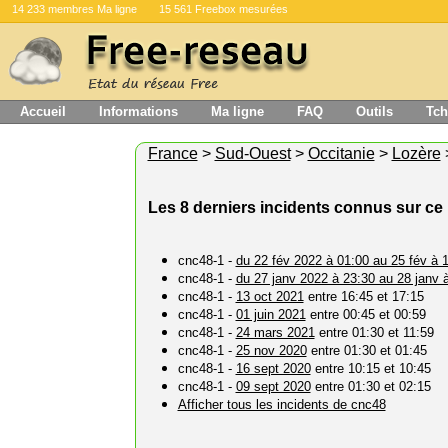
14 233 membres Ma ligne
15 561 Freebox mesurées
Accueil
Informations
Ma ligne
FAQ
Outils
Tch
France
>
Sud-Ouest
>
Occitanie
>
Lozère
Les 8 derniers incidents connus sur ce 
cnc48-1 -
du 22 fév 2022 à 01:00 au 25 fév à 
cnc48-1 -
du 27 janv 2022 à 23:30 au 28 janv 
cnc48-1 -
13 oct 2021
entre 16:45 et 17:15
cnc48-1 -
01 juin 2021
entre 00:45 et 00:59
cnc48-1 -
24 mars 2021
entre 01:30 et 11:59
cnc48-1 -
25 nov 2020
entre 01:30 et 01:45
cnc48-1 -
16 sept 2020
entre 10:15 et 10:45
cnc48-1 -
09 sept 2020
entre 01:30 et 02:15
Afficher tous les incidents de cnc48