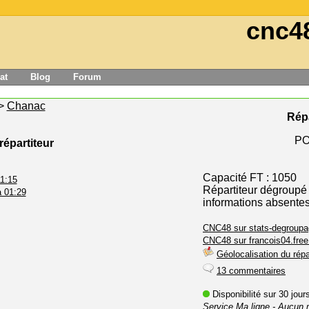
cnc4
at
Blog
Forum
>
Chanac
Répa
PO
répartiteur
Capacité FT : 1050
11:15
Répartiteur dégroupé
à 01:29
informations absente
CNC48 sur stats-degroupa
CNC48 sur francois04.free.
Géolocalisation du répa
13 commentaires
Disponibilité sur 30 jou
Service Ma ligne
- Aucun 