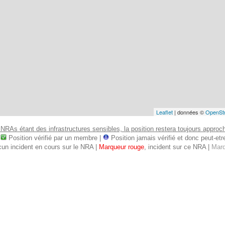
Leaflet
| données ©
OpenSt
 NRAs étant des infrastructures sensibles, la position restera toujours approcha
:
Position vérifié par un membre |
Position jamais vérifié et donc peut-etre 
cun incident en cours sur le NRA |
Marqueur rouge
, incident sur ce NRA |
Marq