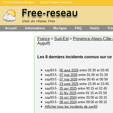
14 234 membres Ma ligne
15 563 Freebox mesurées
Accueil
Informations
Ma ligne
FAQ
Outils
Tch
France
>
Sud-Est
>
Provence-Alpes-Côte 
Aygulf)
Les 8 derniers incidents connus sur ce 
say83-5 -
05 aout 2026
entre 03:30 et 03:45
say83-5 -
07 mai 2026
entre 01:00 et 01:29
say83-5 -
07 mai 2026
entre 00:45 et 00:59
say83-5 -
23 sept 2025
entre 23:30 et 23:45
say83-5 -
25 avr 2025
entre 00:15 et 02:45
say83-5 -
11 fév 2025
entre 01:15 et 01:59
say83-5 -
16 oct 2024
entre 20:00 et 20:15
say83-5 -
08 oct 2024
entre 09:00 et 09:15
Afficher tous les incidents de say83