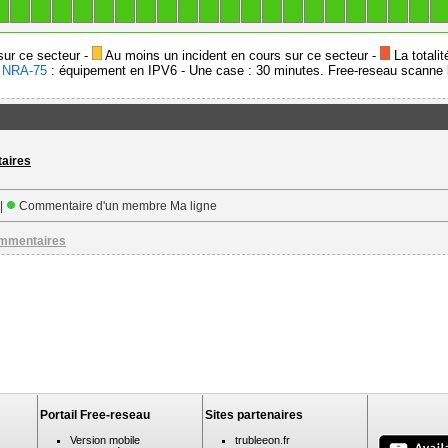
1
1
1
1
1
1
1
1
1
1
1
1
1
1
1
1
1
1
1
1
1
1
sur ce secteur -
Au moins un incident en cours sur ce secteur -
La totalit
-
NRA-75
: équipement en IPV6 - Une case : 30 minutes. Free-reseau scanne l
taires
 |
Commentaire d'un membre Ma ligne
ommentaires
Portail Free-reseau
Sites partenaires
Version mobile
trubleeon.fr