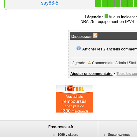
1
1
1
1
1
1
say83-5
Légende :
Aucun incident 
NRA-75 : équipement en IPV4 
Discussion
Afficher les 2 anciens commen
Légende :
Commentaire Admin / Staff
-
Ajouter un commentaire
Tous les c
Free-reseau.fr
1069 visiteurs
Soutenez-nous