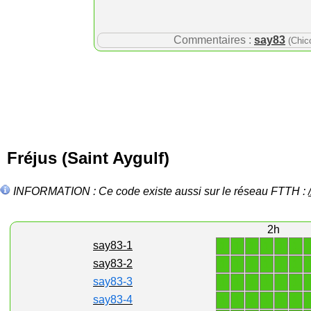
Commentaires :
say83
(Chic
Fréjus (Saint Aygulf)
INFORMATION : Ce code existe aussi sur le réseau FTTH :
2h
1
1
1
1
1
1
say83-1
1
1
1
1
1
1
say83-2
1
1
1
1
1
1
say83-3
1
1
1
1
1
1
say83-4