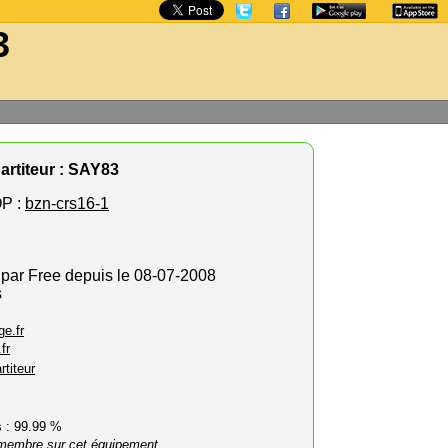
3
artiteur : SAY83
P :
bzn-crs16-1
 par Free depuis le 08-07-2008
s
e.fr
fr
rtiteur
rs : 99.99 %
membre sur cet équipement.