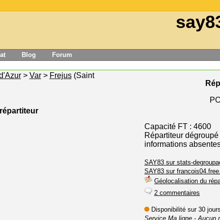
say8
at
Blog
Forum
d'Azur
>
Var
>
Frejus
(Saint
Rép
PO
répartiteur
Capacité FT : 4600
Répartiteur dégroupé
informations absente
SAY83 sur stats-degroupag
SAY83 sur francois04.free.
Géolocalisation du répa
2 commentaires
Disponibilité sur 30 jou
Service Ma ligne
- Aucun 