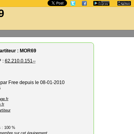
9
rtiteur : MOR69
 :
62.210.0.151--
 par Free depuis le 08-01-2010
s
ge.fr
.fr
rtiteur
rs : 100 %
membre sur cet équipement.