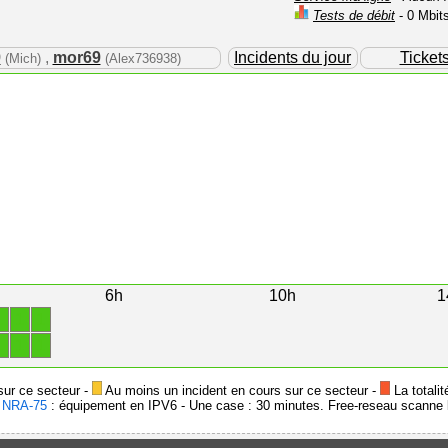
Tests de débit
- 0 Mbit
9
,
mor69
Incidents du jour
Ticket
(Mich)
(Alex736938)
6h
10h
1
1
1
1
1
1
1
sur ce secteur -
Au moins un incident en cours sur ce secteur -
La totalit
-
NRA-75
: équipement en IPV6 - Une case : 30 minutes. Free-reseau scanne l