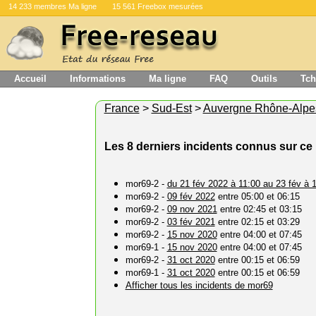
14 233 membres Ma ligne
15 561 Freebox mesurées
Accueil
Informations
Ma ligne
FAQ
Outils
Tch
France
>
Sud-Est
>
Auvergne Rhône-Alpe
Les 8 derniers incidents connus sur ce 
mor69-2 -
du 21 fév 2022 à 11:00 au 23 fév à 
mor69-2 -
09 fév 2022
entre 05:00 et 06:15
mor69-2 -
09 nov 2021
entre 02:45 et 03:15
mor69-2 -
03 fév 2021
entre 02:15 et 03:29
mor69-2 -
15 nov 2020
entre 04:00 et 07:45
mor69-1 -
15 nov 2020
entre 04:00 et 07:45
mor69-2 -
31 oct 2020
entre 00:15 et 06:59
mor69-1 -
31 oct 2020
entre 00:15 et 06:59
Afficher tous les incidents de mor69