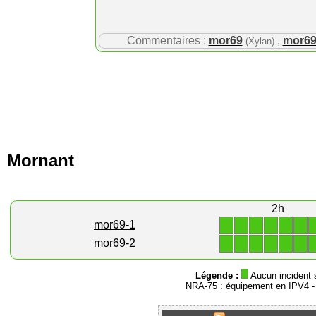
Commentaires :
mor69
,
mor6
(Xylan)
Mornant
2h
1
1
1
1
1
1
mor69-1
1
1
1
1
1
1
mor69-2
Légende :
Aucun incident 
NRA-75 : équipement en IPV4 