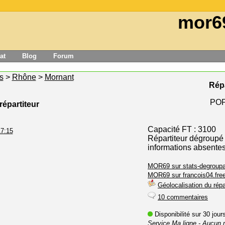
mor6
at
Blog
Forum
s
>
Rhône
>
Mornant
Répa
POP
répartiteur
Capacité FT : 3100
17:15
Répartiteur dégroupé
informations absente
MOR69 sur stats-degroupa
MOR69 sur francois04.free
Géolocalisation du répa
10 commentaires
Disponibilité sur 30 jou
Service Ma ligne
- Aucun 