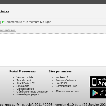
ntaires
 |
Commentaire d'un membre Ma ligne
ommentaires
Portail Free-reseau
Sites partenaires
Version mobile
trubleeon.fr
Test de débit
Francois04.free.fr
Test IPV4 / IPV6
FreePON
Smokeping
Communauté Free
Upload service
40% sur vos achats
Générateur mots de passe
stats-degroupage.fr
ree-reseau.fr
- copyleft 2011 / 2026 -
version 6.10 beta (29 Janvier 202