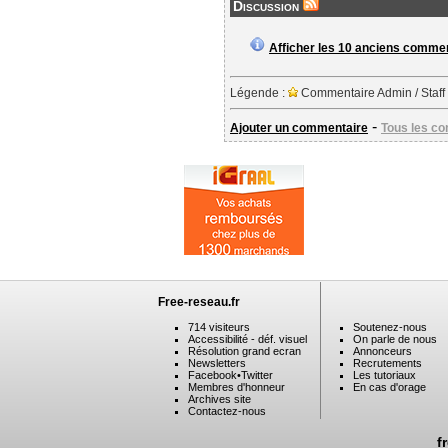
Discussion
Afficher les 10 anciens comme
Légende :
Commentaire Admin / Staff
-
Ajouter un commentaire
Tous les c
Free-reseau.fr
714 visiteurs
Soutenez-nous
Accessibilité - déf. visuel
On parle de nous
Résolution grand ecran
Annonceurs
Newsletters
Recrutements
Facebook
•
Twitter
Les tutoriaux
Membres d'honneur
En cas d'orage
Archives site
Contactez-nous
f