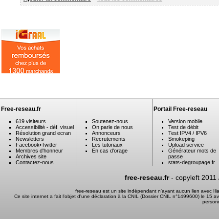
Free-reseau.fr
Portail Free-reseau
619 visiteurs
Soutenez-nous
Version mobile
Accessibilité - déf. visuel
On parle de nous
Test de débit
Résolution grand ecran
Annonceurs
Test IPV4 / IPV6
Newsletters
Recrutements
Smokeping
Facebook
•
Twitter
Les tutoriaux
Upload service
Membres d'honneur
En cas d'orage
Générateur mots de
Archives site
passe
Contactez-nous
stats-degroupage.fr
free-reseau.fr
- copyleft 2011
free-reseau est un site indépendant n'ayant aucun lien avec I
Ce site internet a fait l'objet d'une déclaration à la CNIL (Dossier CNIL n°1499600) le 15 a
person