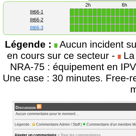
2h
6h
1
1
1
1
1
1
1
1
1
1
1
1
1
1
llt66-1
1
1
1
1
1
1
1
1
1
1
1
1
1
1
llt66-2
1
1
1
1
1
1
1
1
1
1
1
1
1
1
llt66-3
Légende :
Aucun incident su
en cours sur ce secteur -
La 
NRA-75 : équipement en IPV
Une case : 30 minutes. Free-r
m
Discussion
Aucun commentaire pour le moment ...
Légende :
Commentaire Admin / Staff |
Commentaire d'un membre Ma
-
Ajouter un commentaire
Tous les commentaires