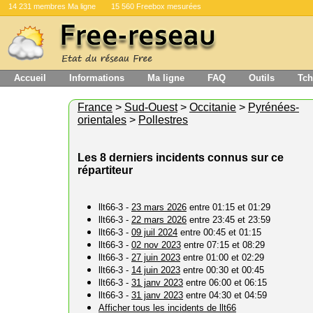
14 231 membres Ma ligne
15 560 Freebox mesurées
Accueil
Informations
Ma ligne
FAQ
Outils
Tch
France
>
Sud-Ouest
>
Occitanie
>
Pyrénées-
orientales
>
Pollestres
Les 8 derniers incidents connus sur ce
répartiteur
llt66-3 -
23 mars 2026
entre 01:15 et 01:29
llt66-3 -
22 mars 2026
entre 23:45 et 23:59
llt66-3 -
09 juil 2024
entre 00:45 et 01:15
llt66-3 -
02 nov 2023
entre 07:15 et 08:29
llt66-3 -
27 juin 2023
entre 01:00 et 02:29
llt66-3 -
14 juin 2023
entre 00:30 et 00:45
llt66-3 -
31 janv 2023
entre 06:00 et 06:15
llt66-3 -
31 janv 2023
entre 04:30 et 04:59
Afficher tous les incidents de llt66