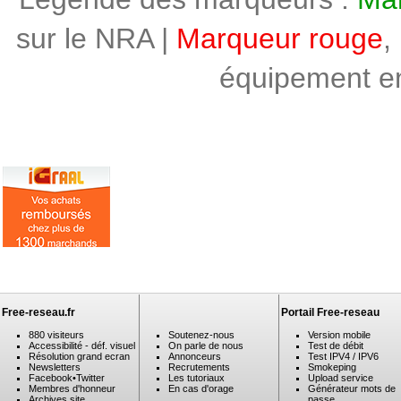
sur le NRA |
Marqueur rouge
,
équipement en 
Free-reseau.fr
Portail Free-reseau
880 visiteurs
Soutenez-nous
Version mobile
Accessibilité - déf. visuel
On parle de nous
Test de débit
Résolution grand ecran
Annonceurs
Test IPV4 / IPV6
Newsletters
Recrutements
Smokeping
Facebook
•
Twitter
Les tutoriaux
Upload service
Membres d'honneur
En cas d'orage
Générateur mots de
Archives site
passe