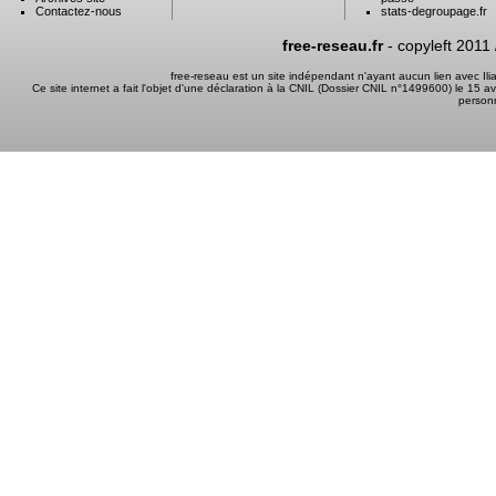
Contactez-nous
stats-degroupage.fr
free-reseau.fr
- copyleft 2011
free-reseau est un site indépendant n'ayant aucun lien avec I
Ce site internet a fait l'objet d'une déclaration à la CNIL (Dossier CNIL n°1499600) le 15 a
person