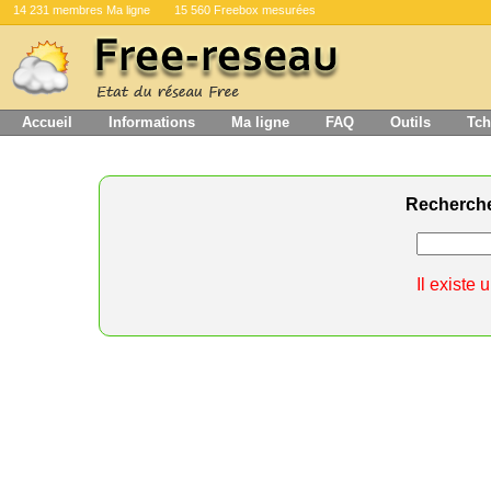
14 231 membres Ma ligne
15 560 Freebox mesurées
Accueil
Informations
Ma ligne
FAQ
Outils
Tch
Recherch
Il existe