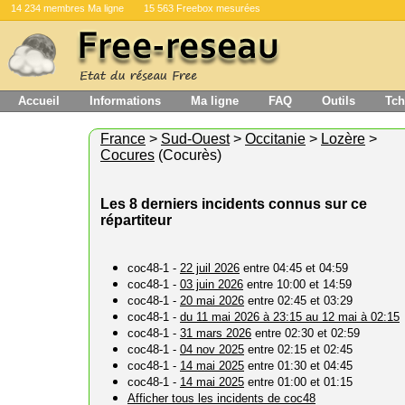
14 234 membres Ma ligne
15 563 Freebox mesurées
Accueil
Informations
Ma ligne
FAQ
Outils
Tch
France
>
Sud-Ouest
>
Occitanie
>
Lozère
>
Cocures
(Cocurès)
Les 8 derniers incidents connus sur ce
répartiteur
coc48-1 -
22 juil 2026
entre 04:45 et 04:59
coc48-1 -
03 juin 2026
entre 10:00 et 14:59
coc48-1 -
20 mai 2026
entre 02:45 et 03:29
coc48-1 -
du 11 mai 2026 à 23:15 au 12 mai à 02:15
coc48-1 -
31 mars 2026
entre 02:30 et 02:59
coc48-1 -
04 nov 2025
entre 02:15 et 02:45
coc48-1 -
14 mai 2025
entre 01:30 et 04:45
coc48-1 -
14 mai 2025
entre 01:00 et 01:15
Afficher tous les incidents de coc48