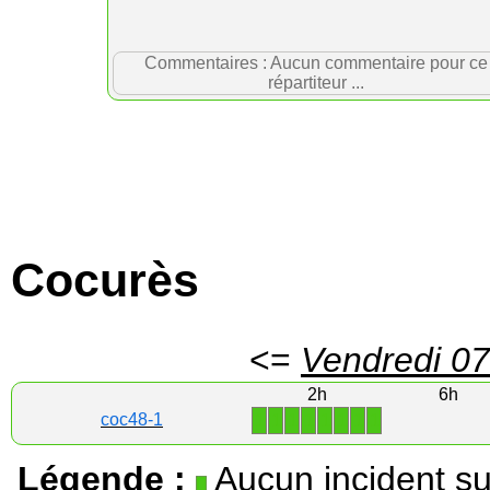
Commentaires : Aucun commentaire pour ce
répartiteur ...
Cocurès
<=
Vendredi 07
2h
6h
1
1
1
1
1
1
1
1
coc48-1
Légende :
Aucun incident su