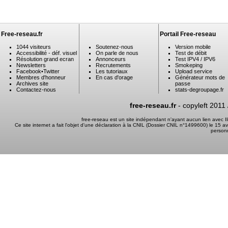
Free-reseau.fr
Portail Free-reseau
1044 visiteurs
Soutenez-nous
Version mobile
Accessibilité - déf. visuel
On parle de nous
Test de débit
Résolution grand ecran
Annonceurs
Test IPV4 / IPV6
Newsletters
Recrutements
Smokeping
Facebook
•
Twitter
Les tutoriaux
Upload service
Membres d'honneur
En cas d'orage
Générateur mots de
Archives site
passe
Contactez-nous
stats-degroupage.fr
free-reseau.fr
- copyleft 2011
free-reseau est un site indépendant n'ayant aucun lien avec 
Ce site internet a fait l'objet d'une déclaration à la CNIL (Dossier CNIL n°1499600) le 15 a
person