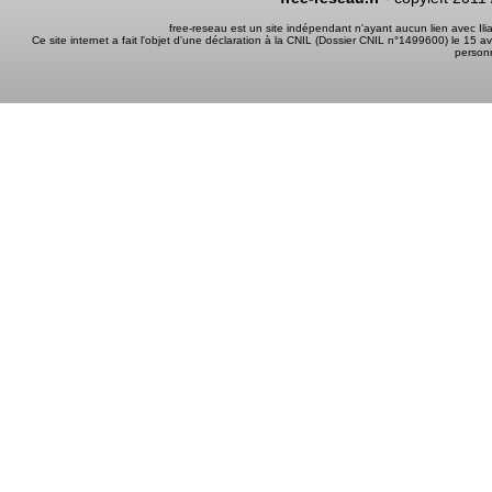
free-reseau est un site indépendant n'ayant aucun lien avec I
Ce site internet a fait l'objet d'une déclaration à la CNIL (Dossier CNIL n°1499600) le 15 a
person