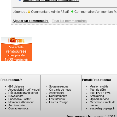
Afficher les 33 anciens commentaires
Légende :
Commentaire Admin / Staff |
Commentaire d'un membre Ma
-
Ajouter un commentaire
Tous les commentaires
Free-reseau.fr
Portail Free-reseau
694 visiteurs
Soutenez-nous
Version mobile
Accessibilité - déf. visuel
On parle de nous
Test de débit
Résolution grand ecran
Annonceurs
Test IPV4 / IPV6
Newsletters
Recrutements
Smokeping
Facebook
•
Twitter
Les tutoriaux
Upload service
Membres d'honneur
En cas d'orage
Générateur mots de
Archives site
passe
Contactez-nous
stats-degroupage.fr
free-reseau.fr
- copyleft 2011