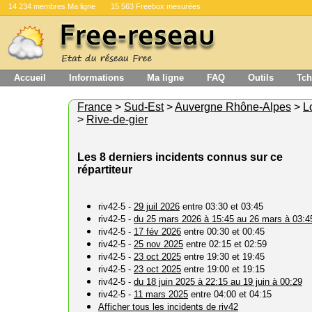
14 234 membres Ma ligne
15 563 Freebox mesurées
Accueil
Informations
Ma ligne
FAQ
Outils
Tch
France
>
Sud-Est
>
Auvergne Rhône-Alpes
>
L
>
Rive-de-gier
Les 8 derniers incidents connus sur ce
répartiteur
riv42-5 -
29 juil 2026
entre 03:30 et 03:45
riv42-5 -
du 25 mars 2026 à 15:45 au 26 mars à 03:4
riv42-5 -
17 fév 2026
entre 00:30 et 00:45
riv42-5 -
25 nov 2025
entre 02:15 et 02:59
riv42-5 -
23 oct 2025
entre 19:30 et 19:45
riv42-5 -
23 oct 2025
entre 19:00 et 19:15
riv42-5 -
du 18 juin 2025 à 22:15 au 19 juin à 00:29
riv42-5 -
11 mars 2025
entre 04:00 et 04:15
Afficher tous les incidents de riv42