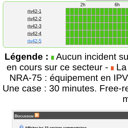
2h
6h
1
1
1
1
1
1
1
1
1
1
1
1
1
1
riv42-1
1
1
1
1
1
1
1
1
1
1
1
1
1
1
riv42-2
1
1
1
1
1
1
1
1
1
1
1
1
1
1
riv42-3
1
1
1
1
1
1
1
1
1
1
1
1
1
1
riv42-4
1
1
1
1
1
1
1
1
1
1
1
1
1
1
riv42-5
Légende :
Aucun incident su
en cours sur ce secteur -
La 
NRA-75 : équipement en IPV
Une case : 30 minutes. Free-r
m
Discussion