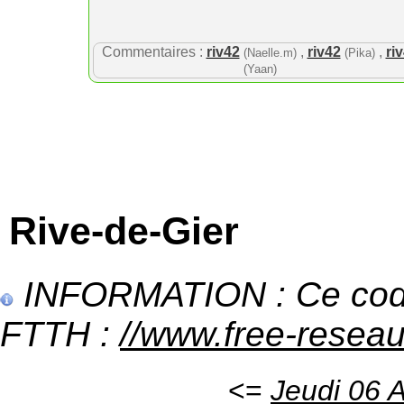
Commentaires :
riv42
,
riv42
,
ri
(Naelle.m)
(Pika)
(Yaan)
Rive-de-Gier
INFORMATION : Ce code 
FTTH :
//www.free-reseau.
<=
Jeudi 06 