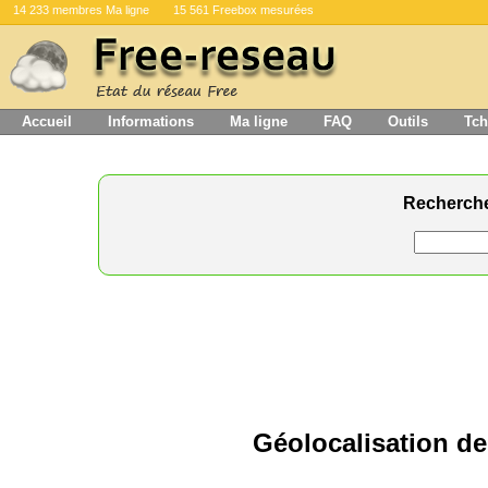
14 233 membres Ma ligne
15 561 Freebox mesurées
Accueil
Informations
Ma ligne
FAQ
Outils
Tch
Recherch
Géolocalisation de