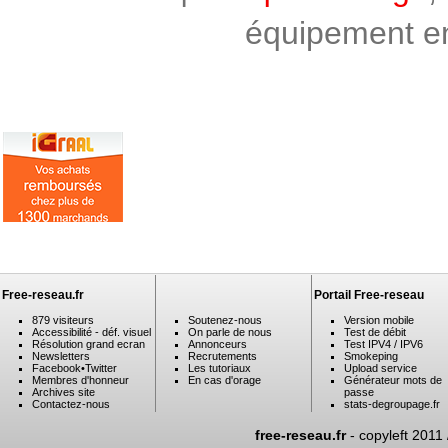
équipement en 
Free-reseau.fr
Portail Free-reseau
879 visiteurs
Soutenez-nous
Version mobile
Accessibilité - déf. visuel
On parle de nous
Test de débit
Résolution grand ecran
Annonceurs
Test IPV4 / IPV6
Newsletters
Recrutements
Smokeping
Facebook
•
Twitter
Les tutoriaux
Upload service
Membres d'honneur
En cas d'orage
Générateur mots de
Archives site
passe
Contactez-nous
stats-degroupage.fr
free-reseau.fr
- copyleft 2011