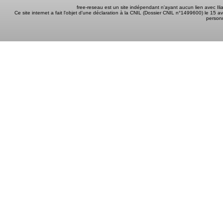
free-reseau est un site indépendant n'ayant aucun lien avec I
Ce site internet a fait l'objet d'une déclaration à la CNIL (Dossier CNIL n°1499600) le 15 a
person