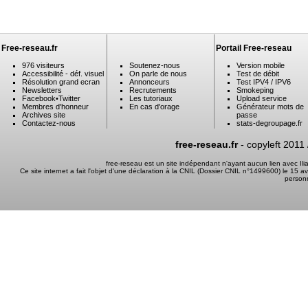
Free-reseau.fr
Portail Free-reseau
976 visiteurs
Soutenez-nous
Version mobile
Accessibilité - déf. visuel
On parle de nous
Test de débit
Résolution grand ecran
Annonceurs
Test IPV4 / IPV6
Newsletters
Recrutements
Smokeping
Facebook
•
Twitter
Les tutoriaux
Upload service
Membres d'honneur
En cas d'orage
Générateur mots de
Archives site
passe
Contactez-nous
stats-degroupage.fr
free-reseau.fr
- copyleft 2011
free-reseau est un site indépendant n'ayant aucun lien avec I
Ce site internet a fait l'objet d'une déclaration à la CNIL (Dossier CNIL n°1499600) le 15 a
person