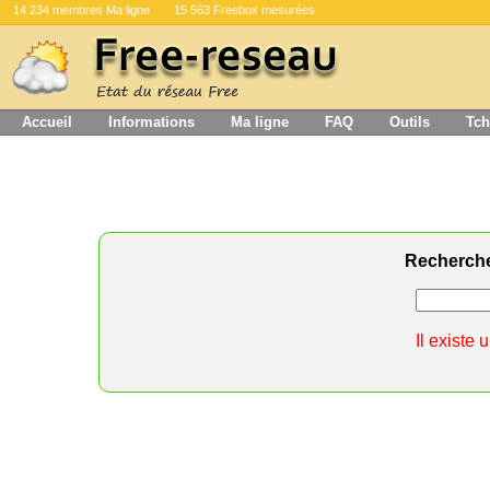
14 234 membres Ma ligne
15 563 Freebox mesurées
Accueil
Informations
Ma ligne
FAQ
Outils
Tch
Recherch
Il existe