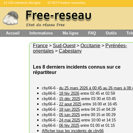
14 234 membres Ma ligne
15 563 Freebox mesurées
Accueil
Informations
Ma ligne
FAQ
Outils
Tch
France
>
Sud-Ouest
>
Occitanie
>
Pyrénées-
orientales
>
Cabestany
Les 8 derniers incidents connus sur ce
répartiteur
cby66-6 -
du 25 mars 2026 à 00:45 au 26 mars à 08:
cby66-6 -
18 fév 2026
entre 02:45 et 02:59
cby66-6 -
15 déc 2025
entre 03:30 et 03:45
cby66-4 -
22 aout 2025
entre 16:00 et 16:45
cby66-6 -
18 juin 2025
entre 04:15 et 04:29
cby66-6 -
05 juin 2025
entre 00:15 et 00:29
cby66-6 -
24 mai 2025
entre 10:00 et 14:15
cby66-6 -
06 fév 2025
entre 01:00 et 01:15
Afficher tous les incidents de cby66