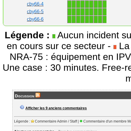
1
1
1
1
1
1
1
1
1
cby66-4
1
1
1
1
1
1
1
1
1
cby66-5
1
1
1
1
1
1
1
1
1
cby66-6
Légende :
Aucun incident su
en cours sur ce secteur -
La 
NRA-75 : équipement en IPV
Une case : 30 minutes. Free-r
m
Discussion
Afficher les 9 anciens commentaires
Légende :
Commentaire Admin / Staff |
Commentaire d'un membre Ma