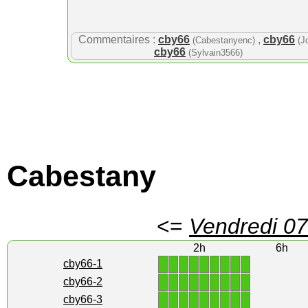
Commentaires :
cby66
,
cby66
(Cabestanyenc)
(J
cby66
(Sylvain3566)
Cabestany
<=
Vendredi 07
2h
6h
1
1
1
1
1
1
1
1
1
cby66-1
1
1
1
1
1
1
1
1
1
cby66-2
1
1
1
1
1
1
1
1
1
cby66-3