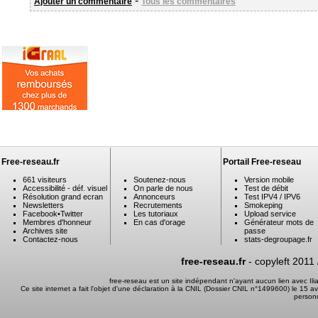
-
Ajouter un commentaire
Tous les commentaires
Free-reseau.fr
Portail Free-reseau
661 visiteurs
Soutenez-nous
Version mobile
Accessibilité - déf. visuel
On parle de nous
Test de débit
Résolution grand ecran
Annonceurs
Test IPV4 / IPV6
Newsletters
Recrutements
Smokeping
Facebook
•
Twitter
Les tutoriaux
Upload service
Membres d'honneur
En cas d'orage
Générateur mots de
Archives site
passe
Contactez-nous
stats-degroupage.fr
free-reseau.fr
- copyleft 2011
free-reseau est un site indépendant n'ayant aucun lien avec I
Ce site internet a fait l'objet d'une déclaration à la CNIL (Dossier CNIL n°1499600) le 15 a
person