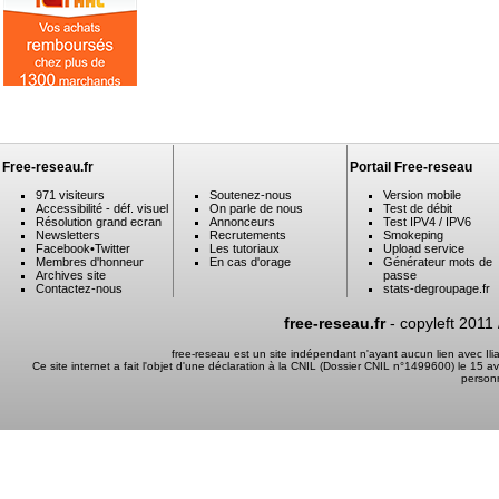
Free-reseau.fr
Portail Free-reseau
971 visiteurs
Soutenez-nous
Version mobile
Accessibilité - déf. visuel
On parle de nous
Test de débit
Résolution grand ecran
Annonceurs
Test IPV4 / IPV6
Newsletters
Recrutements
Smokeping
Facebook
•
Twitter
Les tutoriaux
Upload service
Membres d'honneur
En cas d'orage
Générateur mots de
Archives site
passe
Contactez-nous
stats-degroupage.fr
free-reseau.fr
- copyleft 2011
free-reseau est un site indépendant n'ayant aucun lien avec I
Ce site internet a fait l'objet d'une déclaration à la CNIL (Dossier CNIL n°1499600) le 15 a
person