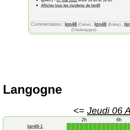
lgn48-1 -
07 mai 2022
entre 16:45 et 18:45
Afficher tous les incidents de lgn48
Commentaires :
lgn48
,
lgn48
,
lg
(Celine)
(Bobby)
(Claulangogne)
Langogne
<=
Jeudi 06 
2h
6h
1
1
1
1
1
1
1
1
1
1
1
1
1
1
lgn48-1