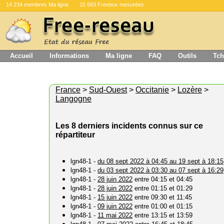
14 234 membres Ma ligne
15 563 Freebox mesurées
Accueil
Informations
Ma ligne
FAQ
Outils
Tch
France
>
Sud-Ouest
>
Occitanie
>
Lozère
>
Langogne
Les 8 derniers incidents connus sur ce
répartiteur
lgn48-1 -
du 08 sept 2022 à 04:45 au 19 sept à 18:15
lgn48-1 -
du 03 sept 2022 à 03:30 au 07 sept à 16:29
lgn48-1 -
28 juin 2022
entre 04:15 et 04:45
lgn48-1 -
28 juin 2022
entre 01:15 et 01:29
lgn48-1 -
15 juin 2022
entre 09:30 et 11:45
lgn48-1 -
09 juin 2022
entre 01:00 et 01:15
lgn48-1 -
11 mai 2022
entre 13:15 et 13:59