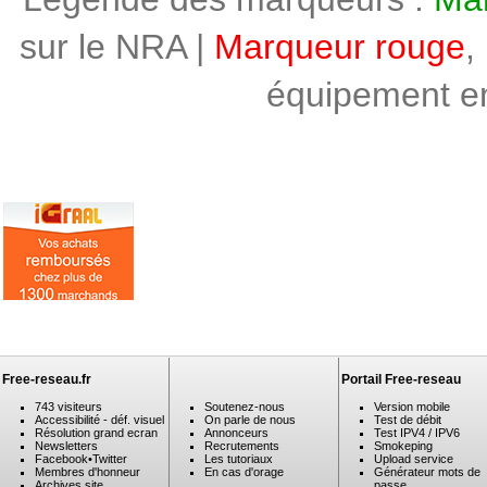
sur le NRA |
Marqueur rouge
,
équipement en 
Free-reseau.fr
Portail Free-reseau
743 visiteurs
Soutenez-nous
Version mobile
Accessibilité - déf. visuel
On parle de nous
Test de débit
Résolution grand ecran
Annonceurs
Test IPV4 / IPV6
Newsletters
Recrutements
Smokeping
Facebook
•
Twitter
Les tutoriaux
Upload service
Membres d'honneur
En cas d'orage
Générateur mots de
Archives site
passe