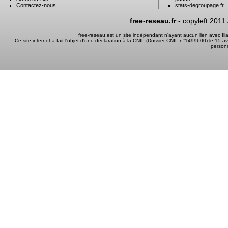
Contactez-nous
stats-degroupage.fr
free-reseau.fr
- copyleft 2011
free-reseau est un site indépendant n'ayant aucun lien avec I
Ce site internet a fait l'objet d'une déclaration à la CNIL (Dossier CNIL n°1499600) le 15 a
person