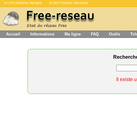
14 234 membres Ma ligne
15 563 Freebox mesurées
Accueil
Informations
Ma ligne
FAQ
Outils
Tch
Recherch
Il existe