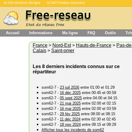
14 234 membres Ma ligne
15 563 Freebox mesurées
Accueil
Informations
Ma ligne
FAQ
Outils
Tch
France
>
Nord-Est
>
Hauts-de-France
>
Pas-de
Calais
>
Saint-omer
Les 8 derniers incidents connus sur ce
répartiteur
som62-7 -
23 juil 2026
entre 01:00 et 01:29
som62-7 -
16 déc 2025
entre 00:45 et 00:59
som62-7 -
05 sept 2025
entre 04:00 et 04:15
som62-7 -
21 mai 2025
entre 02:00 et 02:15
som62-7 -
16 mai 2025
entre 02:00 et 03:59
som62-7 -
28 fév 2025
entre 08:00 et 08:15
som62-7 -
11 déc 2024
entre 02:30 et 02:45
som62-7 -
18 nov 2024
entre 08:15 et 08:29
Afficher tous les incidents de som62