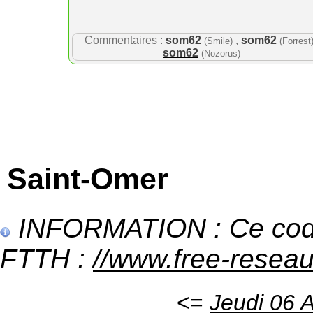
Commentaires :
som62
,
som62
(Smile)
(Forrest
som62
(Nozorus)
Saint-Omer
INFORMATION : Ce code 
FTTH :
//www.free-reseau
<=
Jeudi 06 