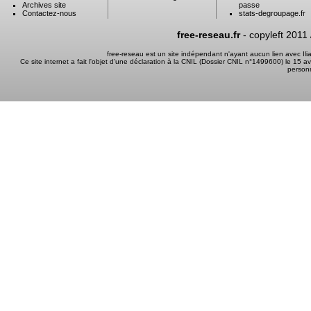
Archives site
passe
Contactez-nous
stats-degroupage.fr
free-reseau.fr
- copyleft 2011
free-reseau est un site indépendant n'ayant aucun lien avec I
Ce site internet a fait l'objet d'une déclaration à la CNIL (Dossier CNIL n°1499600) le 15 a
person