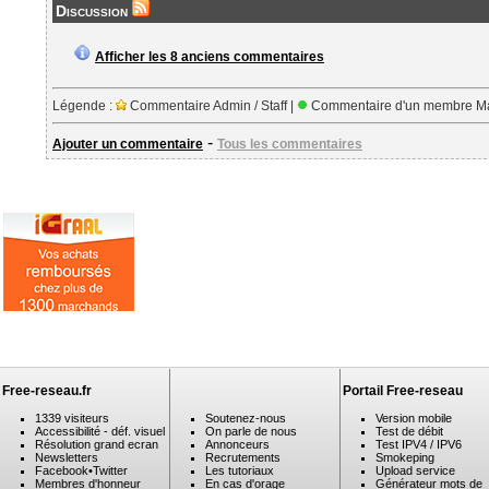
Discussion
Afficher les 8 anciens commentaires
Légende :
Commentaire Admin / Staff |
Commentaire d'un membre Ma
-
Ajouter un commentaire
Tous les commentaires
Free-reseau.fr
Portail Free-reseau
1339 visiteurs
Soutenez-nous
Version mobile
Accessibilité - déf. visuel
On parle de nous
Test de débit
Résolution grand ecran
Annonceurs
Test IPV4 / IPV6
Newsletters
Recrutements
Smokeping
Facebook
•
Twitter
Les tutoriaux
Upload service
Membres d'honneur
En cas d'orage
Générateur mots de