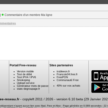
 |
Commentaire d'un membre Ma ligne
ommentaires
Portail Free-reseau
Sites partenaires
Version mobile
trubleeon.fr
Test de débit
Francois04.free.fr
Test IPV4 / IPV6
FreePON
Smokeping
Communauté Free
Upload service
40% sur vos achats
Générateur mots de passe
stats-degroupage.fr
ree-reseau.fr
- copyleft 2011 / 2026 -
version 6.10 beta (29 Janvier 202
 indépendant n'ayant aucun lien avec Iliad, Free et Alice - Page générée en 0.089 secondes - 2