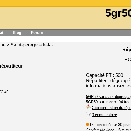
5gr5
at
Blog
Forum
he
>
Saint-georges-de-la-
Rép
PO
répartiteur
Capacité FT : 500
Répartiteur dégroupé
informations absente
02:45
5GR50 sur stats-degroupag
5GR50 sur francois04.free.
Géolocalisation du répa
0 commentaire
Disponibilité sur 30 jou
Service Ma ligne
- Aucun 