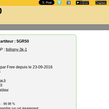
0
artiteur : 5GR50
P :
folligny-3k-1
 par Free depuis le 23-09-2016
s
e.fr
fr
rtiteur
rs : 99.98 %
membre sur cet équipement.