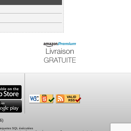
6)
2 requetes SQL éxécutées