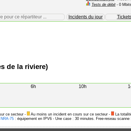
Tests de débit
- 0 Mbit
our ce répartiteur ...
Incidents du jour
Ticket
 de la riviere)
6h
10h
1
sur ce secteur -
Au moins un incident en cours sur ce secteur -
La totalit
-
NRA-75
: équipement en IPV6 - Une case : 30 minutes. Free-reseau scanne l