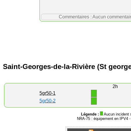
Commentaires : Aucun commentaire p
Saint-Georges-de-la-Rivière (St georges
2h
1
5gr50-1
1
5gr50-2
Légende :
Aucun incident 
NRA-75 : équipement en IPV4 