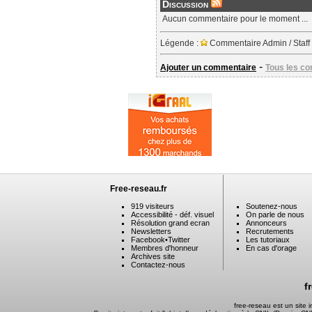
Discussion
Aucun commentaire pour le moment ...
Légende :
Commentaire Admin / Staff
-
Ajouter un commentaire
Tous les c
Free-reseau.fr
919 visiteurs
Soutenez-nous
Accessibilité - déf. visuel
On parle de nous
Résolution grand ecran
Annonceurs
Newsletters
Recrutements
Facebook
•
Twitter
Les tutoriaux
Membres d'honneur
En cas d'orage
Archives site
Contactez-nous
f
free-reseau est un site