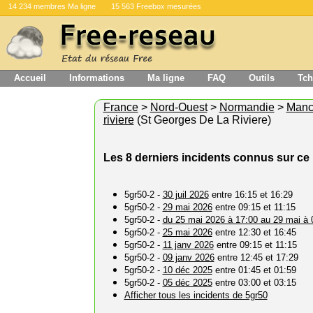
14 234 membres Ma ligne
15 563 Freebox mesurées
Accueil
Informations
Ma ligne
FAQ
Outils
Tch
France
>
Nord-Ouest
>
Normandie
>
Manc
riviere
(St Georges De La Riviere)
Les 8 derniers incidents connus sur ce 
5gr50-2 -
30 juil 2026
entre 16:15 et 16:29
5gr50-2 -
29 mai 2026
entre 09:15 et 11:15
5gr50-2 -
du 25 mai 2026 à 17:00 au 29 mai à 
5gr50-2 -
25 mai 2026
entre 12:30 et 16:45
5gr50-2 -
11 janv 2026
entre 09:15 et 11:15
5gr50-2 -
09 janv 2026
entre 12:45 et 17:29
5gr50-2 -
10 déc 2025
entre 01:45 et 01:59
5gr50-2 -
05 déc 2025
entre 03:00 et 03:15
Afficher tous les incidents de 5gr50