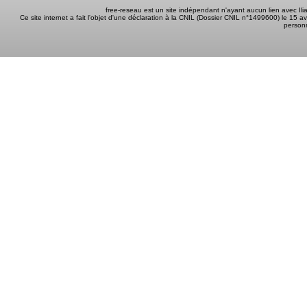
free-reseau est un site indépendant n'ayant aucun lien avec I
Ce site internet a fait l'objet d'une déclaration à la CNIL (Dossier CNIL n°1499600) le 15 a
person