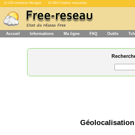
14 233 membres Ma ligne
15 560 Freebox mesurées
Accueil
Informations
Ma ligne
FAQ
Outils
Tch
Recherch
Géolocalisation 