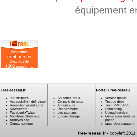
équipement en 
Free-reseau.fr
Portail Free-reseau
928 visiteurs
Soutenez-nous
Version mobile
Accessibilité - déf. visuel
On parle de nous
Test de débit
Résolution grand ecran
Annonceurs
Test IPV4 / IPV6
Newsletters
Recrutements
Smokeping
Facebook
•
Twitter
Les tutoriaux
Upload service
Membres d'honneur
En cas d'orage
Générateur mots de
Archives site
passe
Contactez-nous
stats-degroupage.fr
free-reseau.fr
- copyleft 2011