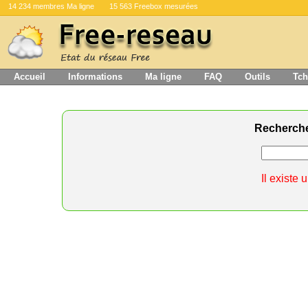
14 234 membres Ma ligne
15 563 Freebox mesurées
Accueil
Informations
Ma ligne
FAQ
Outils
Tch
Recherch
Il existe