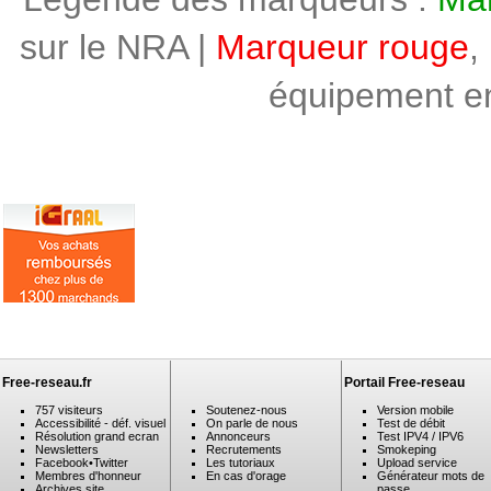
sur le NRA |
Marqueur rouge
,
équipement en 
Free-reseau.fr
Portail Free-reseau
757 visiteurs
Soutenez-nous
Version mobile
Accessibilité - déf. visuel
On parle de nous
Test de débit
Résolution grand ecran
Annonceurs
Test IPV4 / IPV6
Newsletters
Recrutements
Smokeping
Facebook
•
Twitter
Les tutoriaux
Upload service
Membres d'honneur
En cas d'orage
Générateur mots de
Archives site
passe