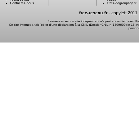
Contactez-nous
stats-degroupage.fr
free-reseau.fr
- copyleft 2011
free-reseau est un site indépendant n'ayant aucun lien avec I
Ce site internet a fait l'objet d'une déclaration à la CNIL (Dossier CNIL n°1499600) le 15 a
person