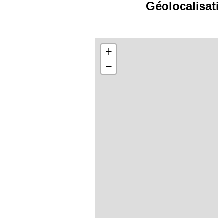
Géolocalisat
+
−