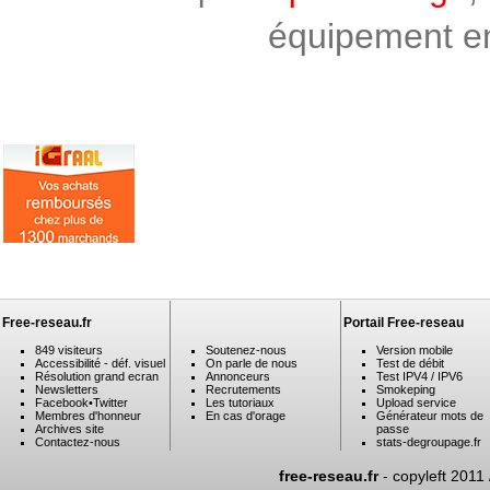
équipement en 
Free-reseau.fr
Portail Free-reseau
849 visiteurs
Soutenez-nous
Version mobile
Accessibilité - déf. visuel
On parle de nous
Test de débit
Résolution grand ecran
Annonceurs
Test IPV4 / IPV6
Newsletters
Recrutements
Smokeping
Facebook
•
Twitter
Les tutoriaux
Upload service
Membres d'honneur
En cas d'orage
Générateur mots de
Archives site
passe
Contactez-nous
stats-degroupage.fr
free-reseau.fr
- copyleft 2011