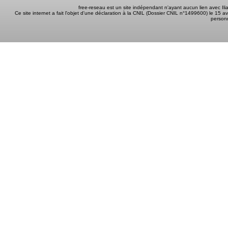
free-reseau est un site indépendant n'ayant aucun lien avec I
Ce site internet a fait l'objet d'une déclaration à la CNIL (Dossier CNIL n°1499600) le 15 a
person