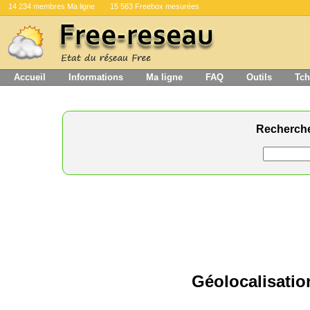
14 234 membres Ma ligne
15 563 Freebox mesurées
Accueil
Informations
Ma ligne
FAQ
Outils
Tch
Recherch
Géolocalisatio