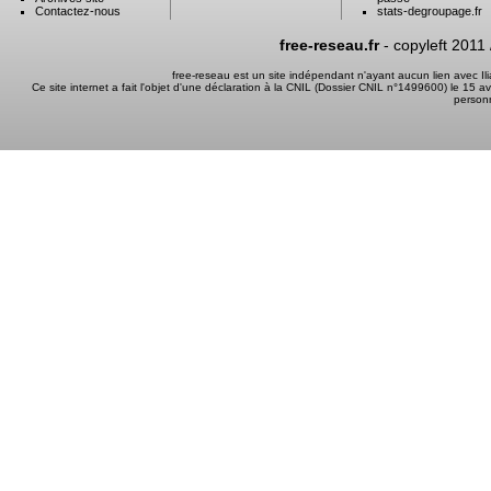
Contactez-nous
stats-degroupage.fr
free-reseau.fr
- copyleft 2011
free-reseau est un site indépendant n'ayant aucun lien avec I
Ce site internet a fait l'objet d'une déclaration à la CNIL (Dossier CNIL n°1499600) le 15 a
person