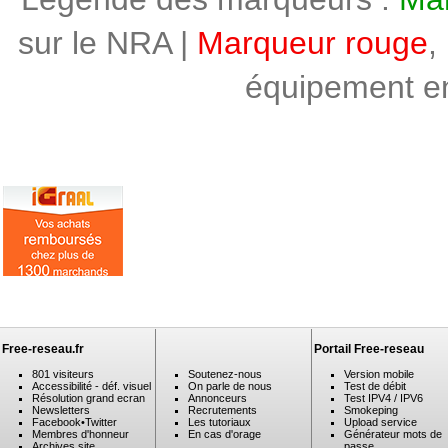
sur le NRA |
Marqueur rouge
,
équipement en 
Free-reseau.fr
Portail Free-reseau
801 visiteurs
Soutenez-nous
Version mobile
Accessibilité - déf. visuel
On parle de nous
Test de débit
Résolution grand ecran
Annonceurs
Test IPV4 / IPV6
Newsletters
Recrutements
Smokeping
Facebook
•
Twitter
Les tutoriaux
Upload service
Membres d'honneur
En cas d'orage
Générateur mots de
Archives site
passe