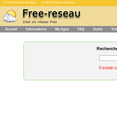
14 234 membres Ma ligne
15 563 Freebox mesurées
Accueil
Informations
Ma ligne
FAQ
Outils
Tch
Recherch
Il existe