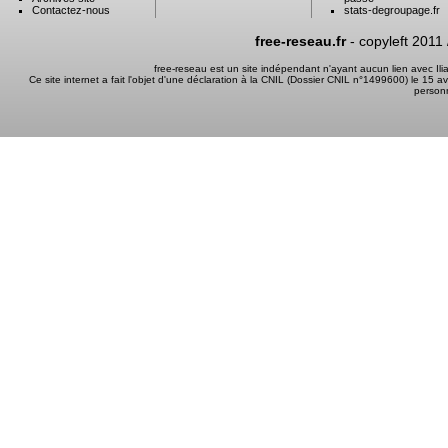
Contactez-nous
stats-degroupage.fr
free-reseau.fr
- copyleft 2011
free-reseau est un site indépendant n'ayant aucun lien avec I
Ce site internet a fait l'objet d'une déclaration à la CNIL (Dossier CNIL n°1499600) le 15 a
person