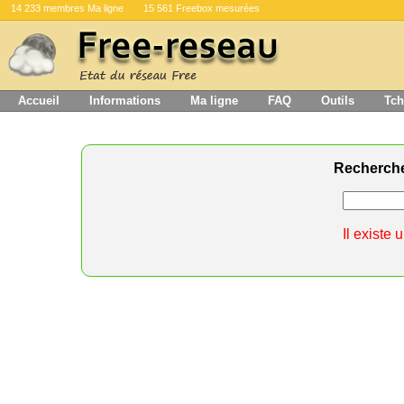
14 233 membres Ma ligne
15 561 Freebox mesurées
Accueil
Informations
Ma ligne
FAQ
Outils
Tch
Recherch
Il existe