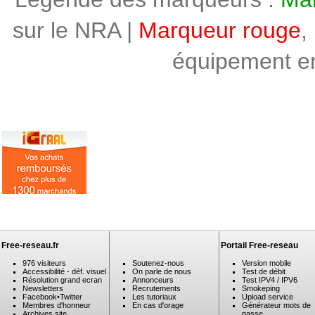
sur le NRA |
Marqueur rouge
,
équipement en 
Free-reseau.fr
Portail Free-reseau
976 visiteurs
Soutenez-nous
Version mobile
Accessibilité - déf. visuel
On parle de nous
Test de débit
Résolution grand ecran
Annonceurs
Test IPV4 / IPV6
Newsletters
Recrutements
Smokeping
Facebook
•
Twitter
Les tutoriaux
Upload service
Membres d'honneur
En cas d'orage
Générateur mots de
Archives site
passe