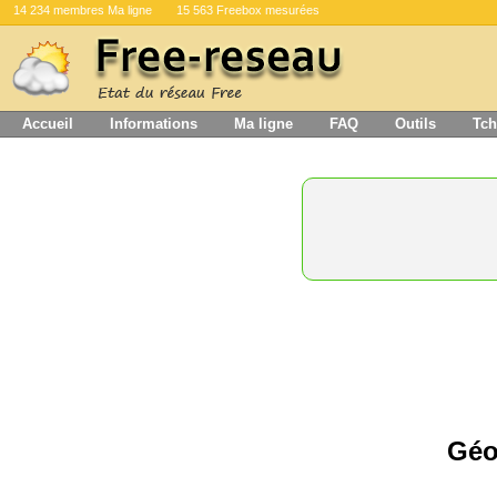
14 234 membres Ma ligne
15 563 Freebox mesurées
Accueil
Informations
Ma ligne
FAQ
Outils
Tch
Géo