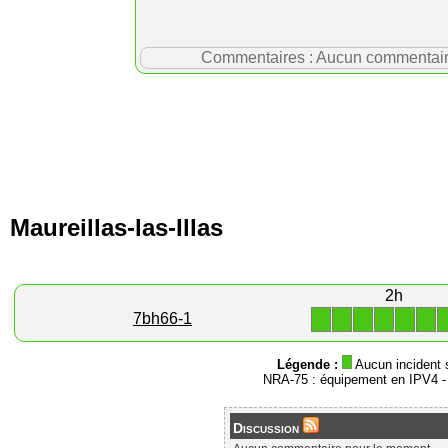
Commentaires : Aucun commentaire p
Maureillas-las-Illas
2h
1
1
1
1
1
1
7bh66-1
Légende :
Aucun incident 
NRA-75 : équipement en IPV4 
Discussion