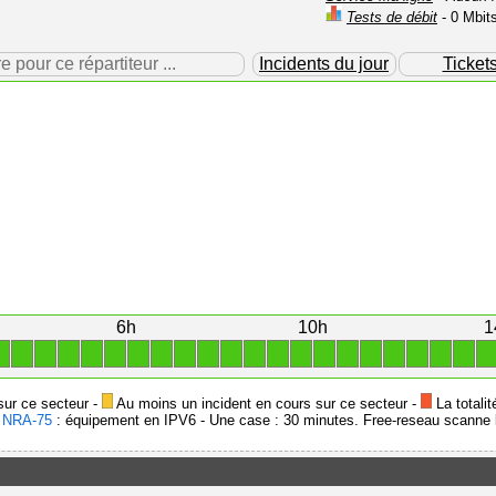
Tests de débit
- 0 Mbit
our ce répartiteur ...
Incidents du jour
Ticket
6h
10h
1
1
1
1
1
1
1
1
1
1
1
1
1
1
1
1
1
1
1
1
1
1
1
sur ce secteur -
Au moins un incident en cours sur ce secteur -
La totalit
-
NRA-75
: équipement en IPV6 - Une case : 30 minutes. Free-reseau scanne l