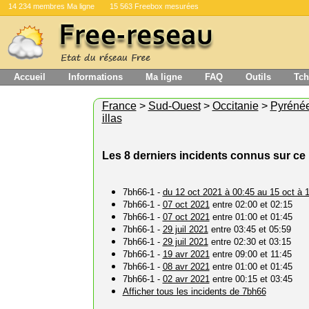
14 234 membres Ma ligne
15 563 Freebox mesurées
Accueil
Informations
Ma ligne
FAQ
Outils
Tch
France
>
Sud-Ouest
>
Occitanie
>
Pyrénée
illas
Les 8 derniers incidents connus sur ce 
7bh66-1 -
du 12 oct 2021 à 00:45 au 15 oct à 
7bh66-1 -
07 oct 2021
entre 02:00 et 02:15
7bh66-1 -
07 oct 2021
entre 01:00 et 01:45
7bh66-1 -
29 juil 2021
entre 03:45 et 05:59
7bh66-1 -
29 juil 2021
entre 02:30 et 03:15
7bh66-1 -
19 avr 2021
entre 09:00 et 11:45
7bh66-1 -
08 avr 2021
entre 01:00 et 01:45
7bh66-1 -
02 avr 2021
entre 00:15 et 03:45
Afficher tous les incidents de 7bh66