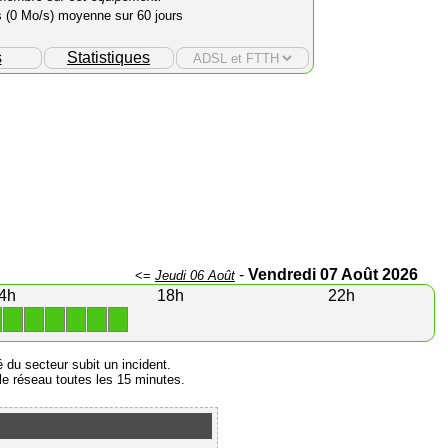
s (0 Mo/s) moyenne sur 60 jours
s
Statistiques
-
Vendredi 07 Août 2026
<=
Jeudi 06 Août
4h
18h
22h
1
1
1
1
1
1
é du secteur subit un incident.
e réseau toutes les 15 minutes.