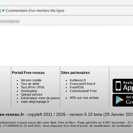
 |
Commentaire d'un membre Ma ligne
ommentaires
Portail Free-reseau
Sites partenaires
Version mobile
trubleeon.fr
Test de débit
Francois04.free.fr
Test IPV4 / IPV6
FreePON
Smokeping
Communauté Free
Upload service
40% sur vos achats
Générateur mots de passe
stats-degroupage.fr
ree-reseau.fr
- copyleft 2011 / 2026 -
version 6.10 beta (29 Janvier 202
 indépendant n'ayant aucun lien avec Iliad, Free et Alice - Page générée en 0.087 secondes - 2
 CNIL n°1499600) le 15 avril 2011. Vous disposez d'un droit d'accès, de modification, de rectifica