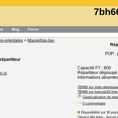
7bh6
at
Blog
Forum
s-orientales
>
Maureillas-las-
Rép
POP :
répartiteur
Capacité FT : 800
Répartiteur dégroupé
16:15
informations absente
7BH66 sur stats-degroupag
7BH66 sur francois04.free.
Géolocalisation du répa
0 commentaire
Disponibilité sur 30 jou
Service Ma ligne
- Aucun 