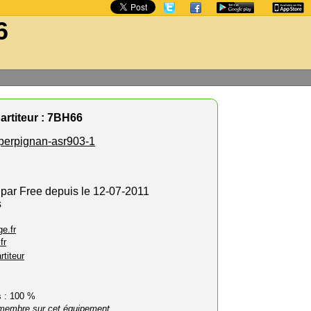
6
artiteur : 7BH66
perpignan-asr903-1
 par Free depuis le 12-07-2011
s
e.fr
fr
rtiteur
rs : 100 %
membre sur cet équipement.