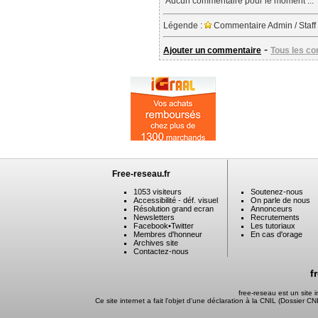
Aucun commentaire pour le moment ...
Légende :
Commentaire Admin / Staff
-
Ajouter un commentaire
Tous les c
Free-reseau.fr
1053 visiteurs
Soutenez-nous
Accessibilité - déf. visuel
On parle de nous
Résolution grand ecran
Annonceurs
Newsletters
Recrutements
Facebook
•
Twitter
Les tutoriaux
Membres d'honneur
En cas d'orage
Archives site
Contactez-nous
f
free-reseau est un site
Ce site internet a fait l'objet d'une déclaration à la CNIL (Dossier