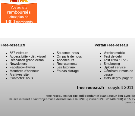
Free-reseau.fr
Portail Free-reseau
857 visiteurs
Soutenez-nous
Version mobile
Accessibilité - déf. visuel
On parle de nous
Test de débit
Résolution grand ecran
Annonceurs
Test IPV4 / IPV6
Newsletters
Recrutements
Smokeping
Facebook
•
Twitter
Les tutoriaux
Upload service
Membres d'honneur
En cas d'orage
Générateur mots de
Archives site
passe
Contactez-nous
stats-degroupage.fr
free-reseau.fr
- copyleft 2011
free-reseau est un site indépendant n'ayant aucun lien avec I
Ce site internet a fait l'objet d'une déclaration à la CNIL (Dossier CNIL n°1499600) le 15 a
person