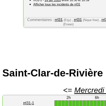
rrl31-1 -
24 avr 2020
entre 16:30 et 16:59
Afficher tous les incidents de rrl31
Commentaires :
rrl31
,
rrl31
,
rr
(Erjy)
(Nique free)
(Erwan)
Saint-Clar-de-Rivière
<=
Mercredi
2h
6h
1
1
1
1
1
1
1
1
1
1
1
1
1
1
rrl31-1