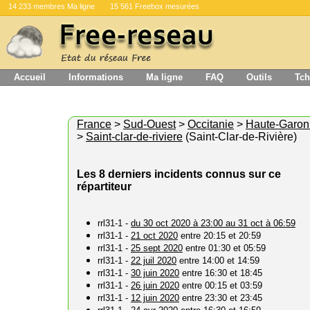
14 233 membres Ma ligne
15 561 Freebox mesurées
Accueil
Informations
Ma ligne
FAQ
Outils
Tch
France
>
Sud-Ouest
>
Occitanie
>
Haute-Garo
>
Saint-clar-de-riviere
(Saint-Clar-de-Rivière)
Les 8 derniers incidents connus sur ce
répartiteur
rrl31-1 -
du 30 oct 2020 à 23:00 au 31 oct à 06:59
rrl31-1 -
21 oct 2020
entre 20:15 et 20:59
rrl31-1 -
25 sept 2020
entre 01:30 et 05:59
rrl31-1 -
22 juil 2020
entre 14:00 et 14:59
rrl31-1 -
30 juin 2020
entre 16:30 et 18:45
rrl31-1 -
26 juin 2020
entre 00:15 et 03:59
rrl31-1 -
12 juin 2020
entre 23:30 et 23:45