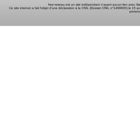
free-reseau est un site indépendant n'ayant aucun lien avec I
Ce site internet a fait l'objet d'une déclaration à la CNIL (Dossier CNIL n°1499600) le 15 a
person