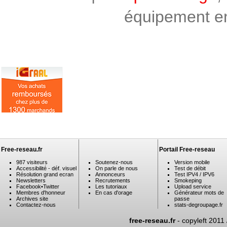
équipement en 
Free-reseau.fr
Portail Free-reseau
987 visiteurs
Soutenez-nous
Version mobile
Accessibilité - déf. visuel
On parle de nous
Test de débit
Résolution grand ecran
Annonceurs
Test IPV4 / IPV6
Newsletters
Recrutements
Smokeping
Facebook
•
Twitter
Les tutoriaux
Upload service
Membres d'honneur
En cas d'orage
Générateur mots de
Archives site
passe
Contactez-nous
stats-degroupage.fr
free-reseau.fr
- copyleft 2011