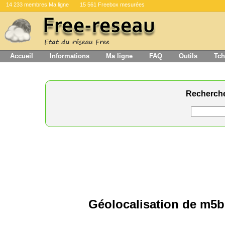
14 233 membres Ma ligne
15 561 Freebox mesurées
Accueil
Informations
Ma ligne
FAQ
Outils
Tch
Recherch
Géolocalisation de m5b7