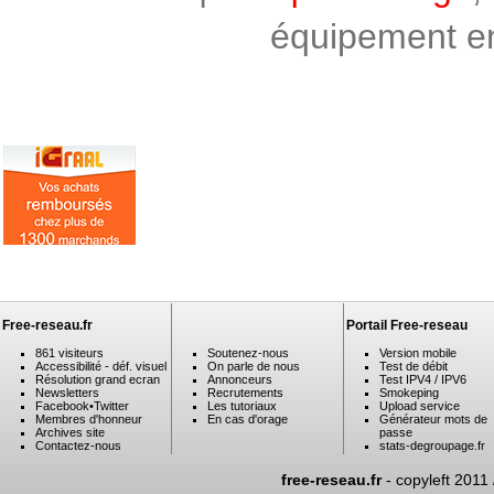
équipement en 
Free-reseau.fr
Portail Free-reseau
861 visiteurs
Soutenez-nous
Version mobile
Accessibilité - déf. visuel
On parle de nous
Test de débit
Résolution grand ecran
Annonceurs
Test IPV4 / IPV6
Newsletters
Recrutements
Smokeping
Facebook
•
Twitter
Les tutoriaux
Upload service
Membres d'honneur
En cas d'orage
Générateur mots de
Archives site
passe
Contactez-nous
stats-degroupage.fr
free-reseau.fr
- copyleft 2011