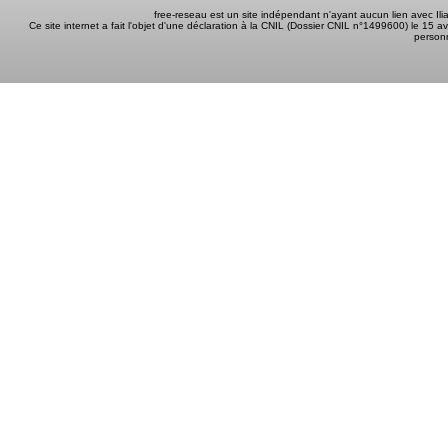
free-reseau est un site indépendant n'ayant aucun lien avec I
Ce site internet a fait l'objet d'une déclaration à la CNIL (Dossier CNIL n°1499600) le 15 a
person