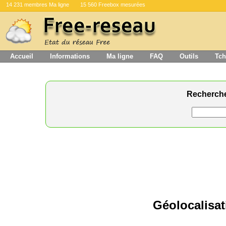
14 231 membres Ma ligne
15 560 Freebox mesurées
Accueil
Informations
Ma ligne
FAQ
Outils
Tch
Recherch
Géolocalisat