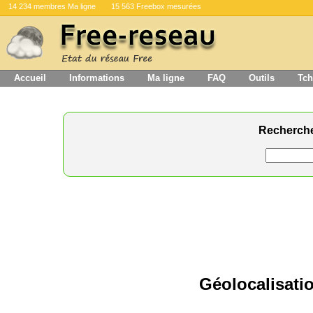
14 234 membres Ma ligne
15 563 Freebox mesurées
Accueil
Informations
Ma ligne
FAQ
Outils
Tch
Recherch
Géolocalisatio