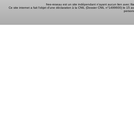
free-reseau est un site indépendant n'ayant aucun lien avec I
Ce site internet a fait l'objet d'une déclaration à la CNIL (Dossier CNIL n°1499600) le 15 a
person