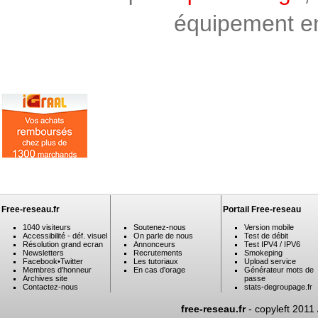
équipement en 
Free-reseau.fr
Portail Free-reseau
1040 visiteurs
Soutenez-nous
Version mobile
Accessibilité - déf. visuel
On parle de nous
Test de débit
Résolution grand ecran
Annonceurs
Test IPV4 / IPV6
Newsletters
Recrutements
Smokeping
Facebook
•
Twitter
Les tutoriaux
Upload service
Membres d'honneur
En cas d'orage
Générateur mots de
Archives site
passe
Contactez-nous
stats-degroupage.fr
free-reseau.fr
- copyleft 2011