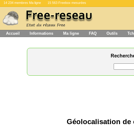
14 234 membres Ma ligne
15 563 Freebox mesurées
Accueil
Informations
Ma ligne
FAQ
Outils
Tch
Recherch
Géolocalisation de e