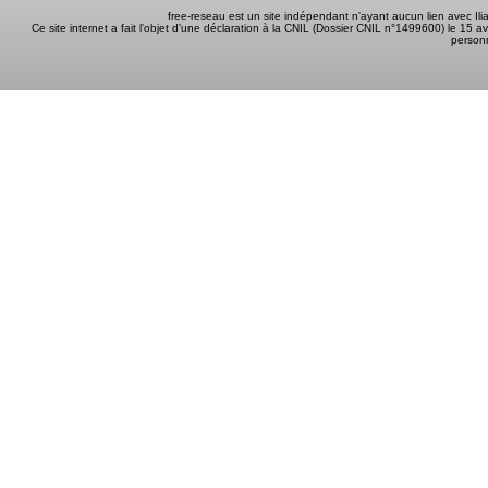
free-reseau est un site indépendant n'ayant aucun lien avec I
Ce site internet a fait l'objet d'une déclaration à la CNIL (Dossier CNIL n°1499600) le 15 a
person